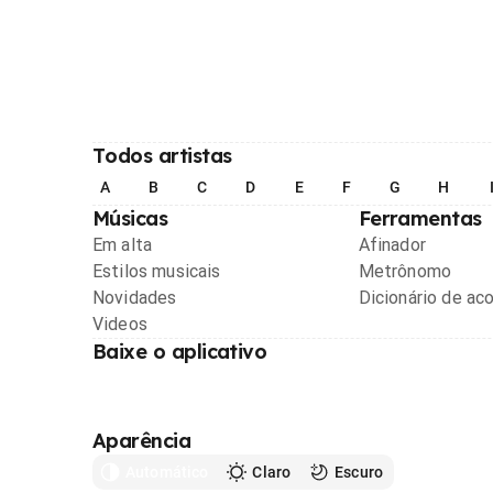
Todos artistas
A
B
C
D
E
F
G
H
Músicas
Ferramentas
Em alta
Afinador
Estilos musicais
Metrônomo
Novidades
Dicionário de ac
Videos
Baixe o aplicativo
Aparência
Automático
Claro
Escuro