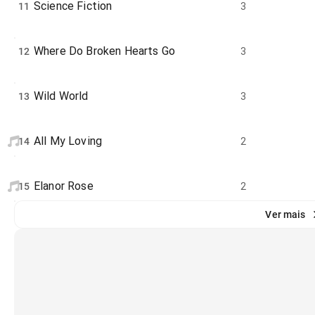
Science Fiction
11
3
Where Do Broken Hearts Go
12
3
Wild World
13
3
All My Loving
14
2
Elanor Rose
15
2
Ver mais