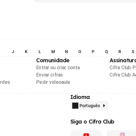
I
J
K
L
M
N
O
P
Q
R
S
Comunidade
Assinatur
Entrar ou criar conta
Cifra Club 
Enviar cifras
Cifra Club 
ordes
Pedir videoaula
Idioma
Português
Siga o Cifra Club