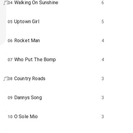
Walking On Sunshine
04
6
Uptown Girl
05
5
Rocket Man
06
4
Who Put The Bomp
07
4
Country Roads
08
3
Dannys Song
09
3
O Sole Mio
10
3