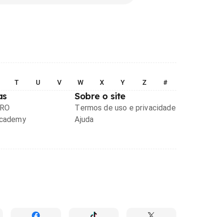
T
U
V
W
X
Y
Z
#
as
Sobre o site
PRO
Termos de uso e privacidade
Academy
Ajuda