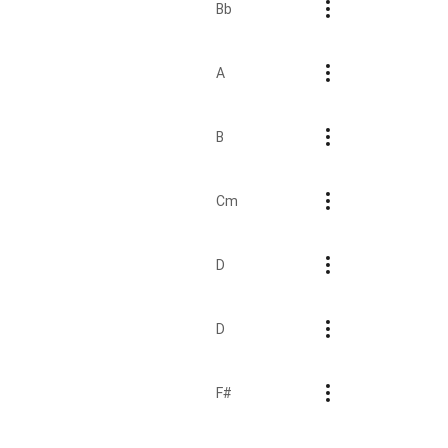
Bb
A
B
Cm
D
D
F#