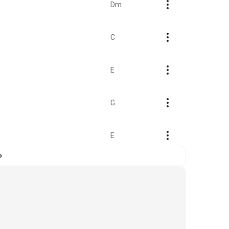
Dm
C
E
G
E