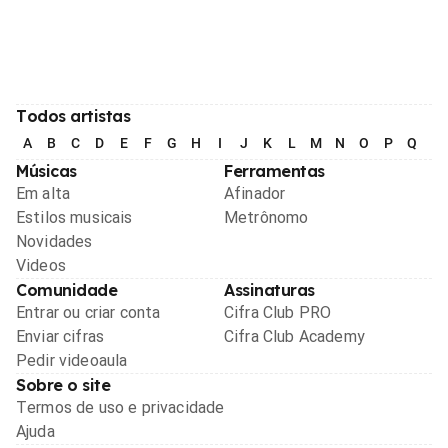
Todos artistas
A
B
C
D
E
F
G
H
I
J
K
L
M
N
O
P
Q
R
Músicas
Ferramentas
Em alta
Afinador
Estilos musicais
Metrônomo
Novidades
Videos
Comunidade
Assinaturas
Entrar ou criar conta
Cifra Club PRO
Enviar cifras
Cifra Club Academy
Pedir videoaula
Sobre o site
Termos de uso e privacidade
Ajuda