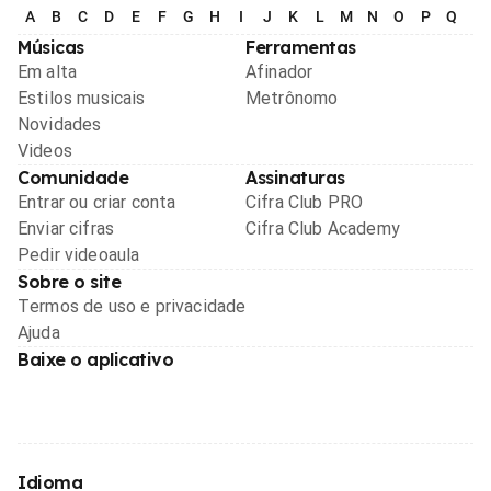
A
B
C
D
E
F
G
H
I
J
K
L
M
N
O
P
Q
R
Músicas
Ferramentas
Em alta
Afinador
Estilos musicais
Metrônomo
Novidades
Videos
Comunidade
Assinaturas
Entrar ou criar conta
Cifra Club PRO
Enviar cifras
Cifra Club Academy
Pedir videoaula
Sobre o site
Termos de uso e privacidade
Ajuda
Baixe o aplicativo
Idioma