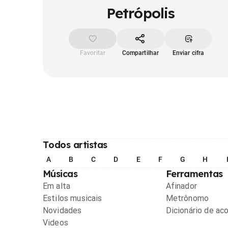
Petrópolis
Favoritar
Compartilhar
Enviar cifra
Todos artistas
A
B
C
D
E
F
G
H
Músicas
Ferramentas
Em alta
Afinador
Estilos musicais
Metrônomo
Novidades
Dicionário de ac
Videos