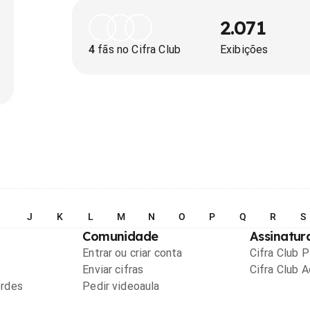
2.071
4
fãs no Cifra Club
Exibições
I
J
K
L
M
N
O
P
Q
R
S
Comunidade
Assinatur
Entrar ou criar conta
Cifra Club 
Enviar cifras
Cifra Club 
ordes
Pedir videoaula