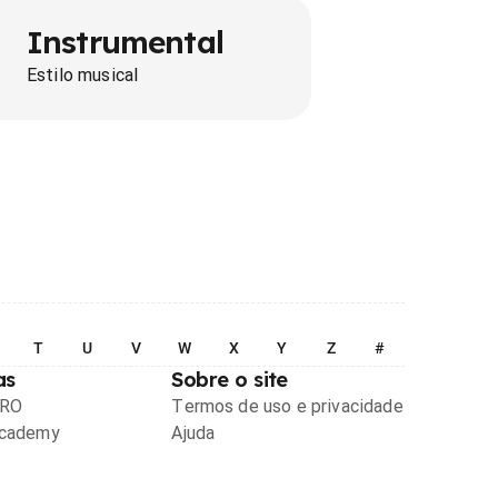
Instrumental
Estilo musical
T
U
V
W
X
Y
Z
#
as
Sobre o site
PRO
Termos de uso e privacidade
Academy
Ajuda