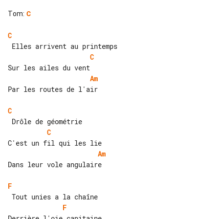
Tom
:
C
C
C
Am
Par les routes de l'air

C
C
Am
Dans leur vole angulaire

F
F