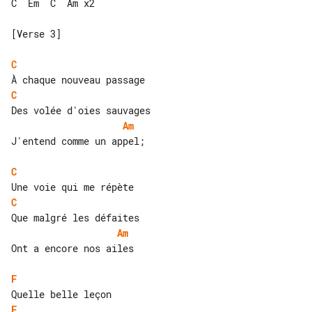
C  Em  C  Am x2

[Verse 3]

C
C
Am
J'entend comme un appel;

C
C
Am
Ont a encore nos ailes

F
F