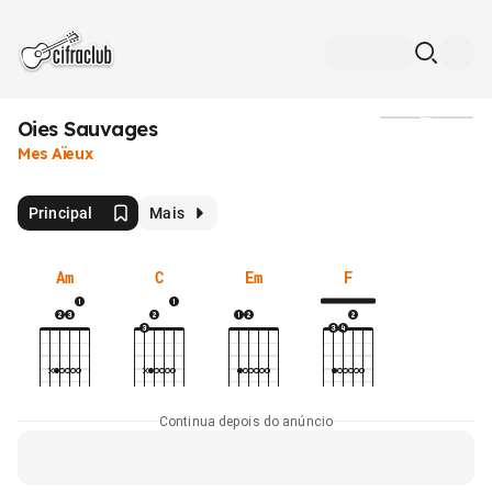
Oies Sauvages
Mídia
Mes Aïeux
Principal
Mais
Am
C
Em
F
Continua depois do anúncio