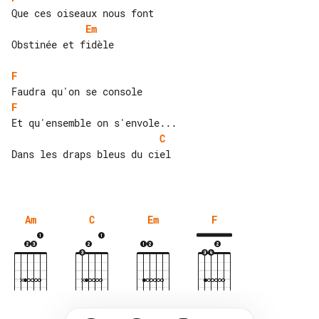
Em
Obstinée et fidèle

F
F
C
Dans les draps bleus du ciel

Am
C
Em
F