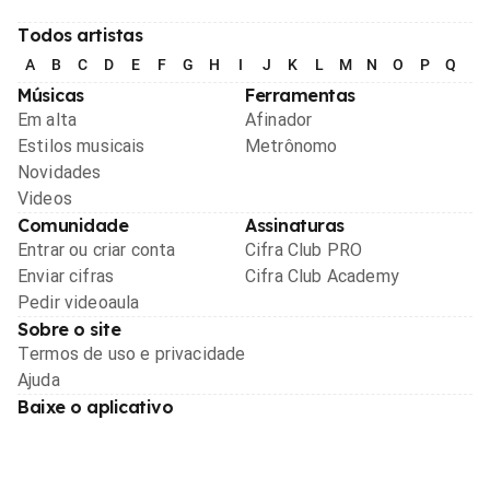
Todos artistas
A
B
C
D
E
F
G
H
I
J
K
L
M
N
O
P
Q
R
Músicas
Ferramentas
Em alta
Afinador
Estilos musicais
Metrônomo
Novidades
Videos
Comunidade
Assinaturas
Entrar ou criar conta
Cifra Club PRO
Enviar cifras
Cifra Club Academy
Pedir videoaula
Sobre o site
Termos de uso e privacidade
Ajuda
Baixe o aplicativo