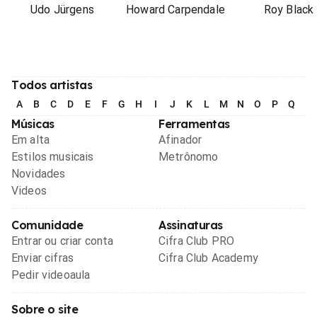
Udo Jürgens
Howard Carpendale
Roy Black
Todos artistas
A
B
C
D
E
F
G
H
I
J
K
L
M
N
O
P
Q
R
Músicas
Ferramentas
Em alta
Afinador
Estilos musicais
Metrônomo
Novidades
Videos
Comunidade
Assinaturas
Entrar ou criar conta
Cifra Club PRO
Enviar cifras
Cifra Club Academy
Pedir videoaula
Sobre o site