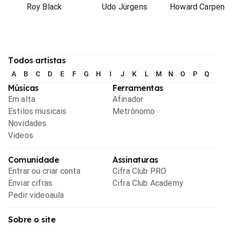
Roy Black
Udo Jürgens
Howard Carpen
Todos artistas
A
B
C
D
E
F
G
H
I
J
K
L
M
N
O
P
Q
R
Músicas
Ferramentas
Em alta
Afinador
Estilos musicais
Metrônomo
Novidades
Videos
Comunidade
Assinaturas
Entrar ou criar conta
Cifra Club PRO
Enviar cifras
Cifra Club Academy
Pedir videoaula
Sobre o site