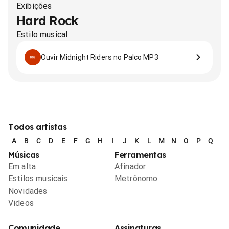
Exibições
Hard Rock
Estilo musical
Ouvir Midnight Riders no Palco MP3
Todos artistas
A
B
C
D
E
F
G
H
I
J
K
L
M
N
O
P
Q
R
Músicas
Ferramentas
Em alta
Afinador
Estilos musicais
Metrônomo
Novidades
Videos
Comunidade
Assinaturas