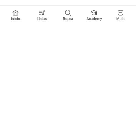
Início
Listas
Busca
Academy
Mais
Todos artistas
A
B
C
D
E
F
G
H
I
J
K
L
M
N
O
P
Q
R
Músicas
Ferramentas
Em alta
Afinador
Estilos musicais
Metrônomo
Novidades
Videos
Comunidade
Assinaturas
Entrar ou criar conta
Cifra Club PRO
Enviar cifras
Cifra Club Academy
Pedir videoaula