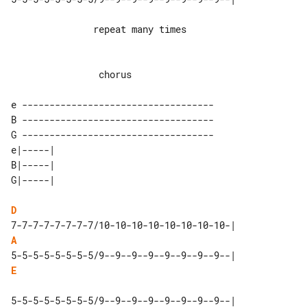
               repeat many times

                chorus

e -----------------------------------

B -----------------------------------

G -----------------------------------

e|-----| 

B|-----| 

D
A
E
5-5-5-5-5-5-5-5/9--9--9--9--9--9--9--9--|
