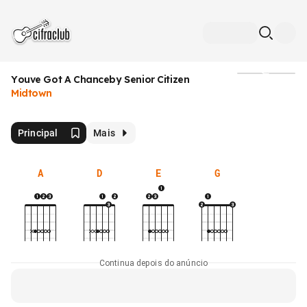
Youve Got A Chanceby Senior Citizen
Mídia
Midtown
Principal
Mais
A
D
E
G
Continua depois do anúncio