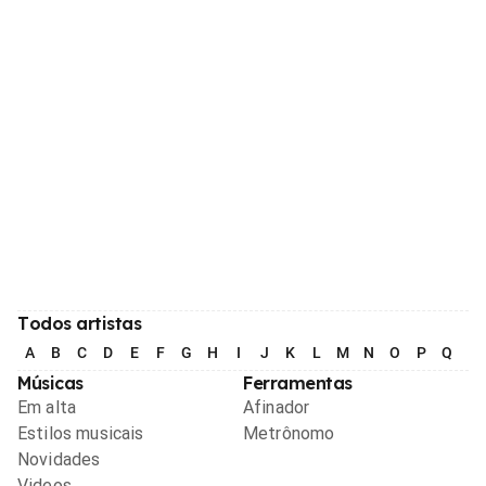
Todos artistas
A
B
C
D
E
F
G
H
I
J
K
L
M
N
O
P
Q
R
Músicas
Ferramentas
Em alta
Afinador
Estilos musicais
Metrônomo
Novidades
Videos