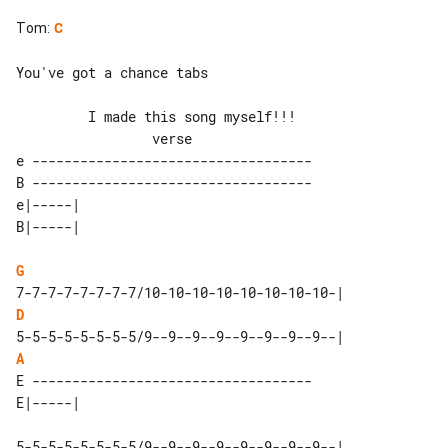
Tom
:
C
You've got a chance tabs

         I made this song myself!!!

e -----------------------------------

B -----------------------------------

e|-----| 

G
D
A
E -----------------------------------

5-5-5-5-5-5-5-5/9--9--9--9--9--9--9--9--|
