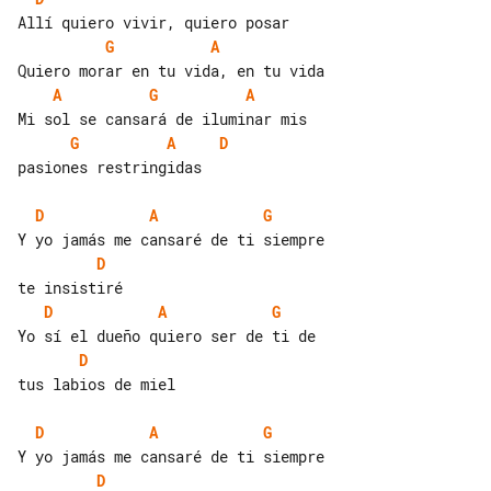
G
A
A
G
A
G
A
D
pasiones restringidas

D
A
G
D
D
A
G
D
tus labios de miel

D
A
G
D