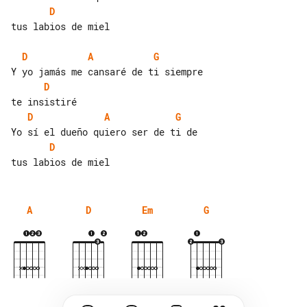
D
tus labios de miel

D
A
G
D
D
A
G
D
A
D
Em
G