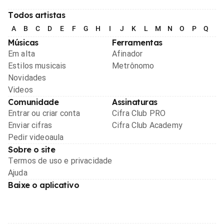
Todos artistas
A
B
C
D
E
F
G
H
I
J
K
L
M
N
O
P
Q
R
Músicas
Ferramentas
Em alta
Afinador
Estilos musicais
Metrônomo
Novidades
Videos
Comunidade
Assinaturas
Entrar ou criar conta
Cifra Club PRO
Enviar cifras
Cifra Club Academy
Pedir videoaula
Sobre o site
Termos de uso e privacidade
Ajuda
Baixe o aplicativo