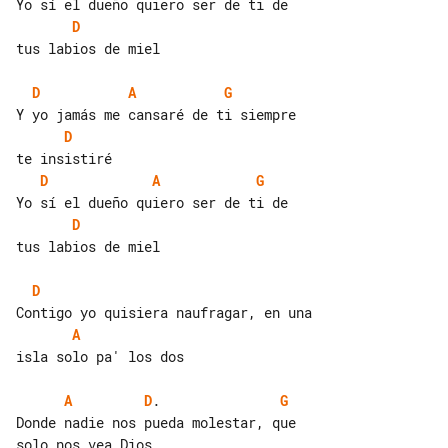
D
tus labios de miel

D
A
G
D
D
A
G
D
tus labios de miel

D
A
isla solo pa' los dos

A
D
.               
G
Donde nadie nos pueda molestar, que 
