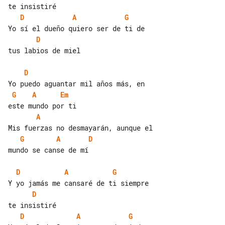
D
A
G
D
tus labios de miel

D
G
A
Em
A
G
A
D
mundo se canse de mí

D
A
G
D
D
A
G