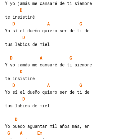
D
D
A
G
D
tus labios de miel

D
A
G
D
D
A
G
D
tus labios de miel

D
G
A
Em