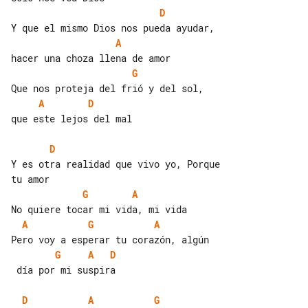
D
A
G
A
D
que este lejos del mal

D
Y es otra realidad que vivo yo, Porque 

G
A
A
G
A
G
A
D
 día por mi suspira

D
A
G