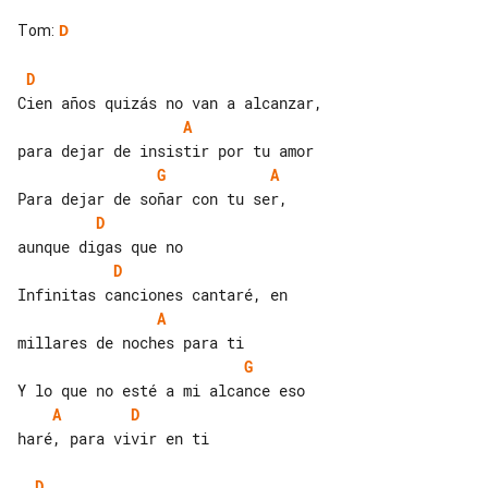
Tom
:
D
D
A
G
A
D
D
A
G
A
D
haré, para vivir en ti

D