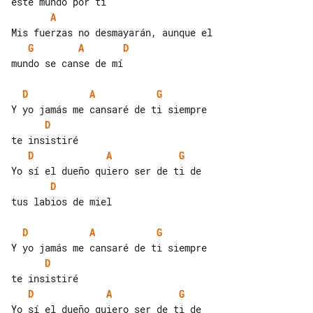
A
G
A
D
mundo se canse de mí

D
A
G
D
D
A
G
D
tus labios de miel

D
A
G
D
D
A
G