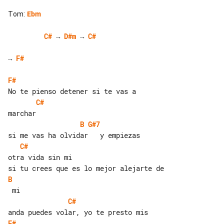
Tom
:
Ebm
C#
 → 
D#m
 → 
C#
→ 
F#
F#
C#
B
G#7
C#
otra vida sin mi

B
C#
F#