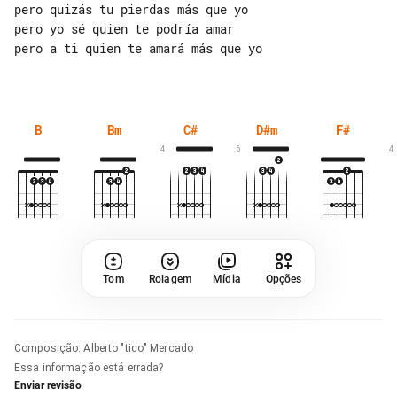
pero quizás tu pierdas más que yo

pero yo sé quien te podría amar

pero a ti quien te amará más que yo

B
Bm
C#
D#m
F#
4
6
4
Tom
Rolagem
Mídia
Opções
Composição
:
Alberto "tico" Mercado
Essa informação está errada?
Enviar revisão