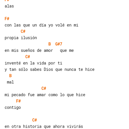
alas

F#
C#
B
G#7
C#
inventé en la vida por ti

B
C#
F#
contigo

C#