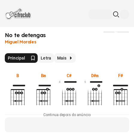
No te detengas
Mídia
Miguel Morales
Principal
Letra
Mais
B
Bm
C#
D#m
F#
4
6
Continua depois do anúncio