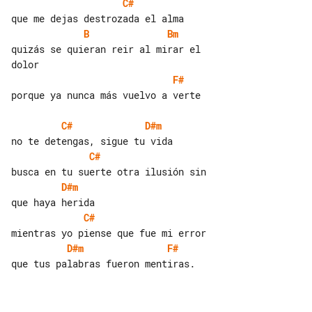
C#
B
Bm
quizás se quieran reir al mirar el 

F#
porque ya nunca más vuelvo a verte

C#
D#m
C#
D#m
C#
D#m
F#
que tus palabras fueron mentiras.
