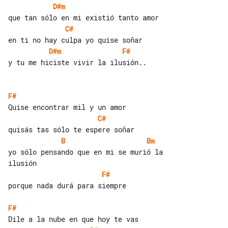
D#m
C#
D#m
F#
y tu me hiciste vivir la ilusión..

F#
C#
B
Bm
yo sólo pensando que en mi se murió la 

F#
porque nada durá para siempre

F#