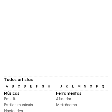
Todos artistas
A
B
C
D
E
F
G
H
I
J
K
L
M
N
O
P
Q
R
Músicas
Ferramentas
Em alta
Afinador
Estilos musicais
Metrônomo
Novidades