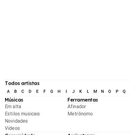
Todos artistas
A
B
C
D
E
F
G
H
I
J
K
L
M
N
O
P
Q
R
Músicas
Ferramentas
Em alta
Afinador
Estilos musicais
Metrônomo
Novidades
Videos