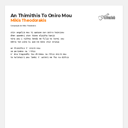
An Thimithis To Oniro Mou
Mikis Theodorakis
Composição de: Mikis Theodorakis
stin angaliá mou ki apópse san ástro koimísou
dhen apoméni ston kósmo elpídha kamiá
tóra pou i níkhta kendá me filiá to kormí sou
métra ton póno ki áse me móno stin erimiá
an thimithís t' óniró mou
se periméno na 'rthis
m' éna tragoúdhi tou dhrómou na rthis óniró mou
to kalokaíri pou lámbi t' astéri me fos na dithís