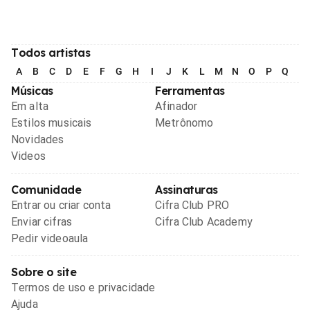
Todos artistas
A
B
C
D
E
F
G
H
I
J
K
L
M
N
O
P
Q
R
Músicas
Ferramentas
Em alta
Afinador
Estilos musicais
Metrônomo
Novidades
Videos
Comunidade
Assinaturas
Entrar ou criar conta
Cifra Club PRO
Enviar cifras
Cifra Club Academy
Pedir videoaula
Sobre o site
Termos de uso e privacidade
Ajuda