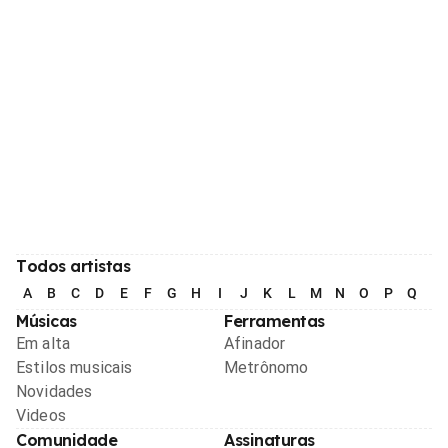
Todos artistas
A
B
C
D
E
F
G
H
I
J
K
L
M
N
O
P
Q
R
Músicas
Ferramentas
Em alta
Afinador
Estilos musicais
Metrônomo
Novidades
Videos
Comunidade
Assinaturas