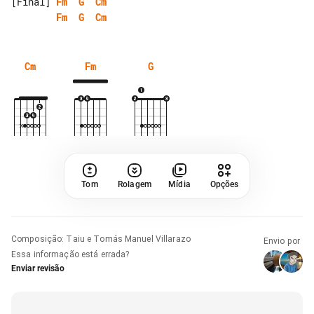
[Final] 
Fm
G
Cm
Fm
G
Cm
Cm
Fm
G
Tom
Rolagem
Mídia
Opções
Composição
:
Taiu e Tomás Manuel Villarazo
Envio por
Essa informação está errada?
Enviar revisão