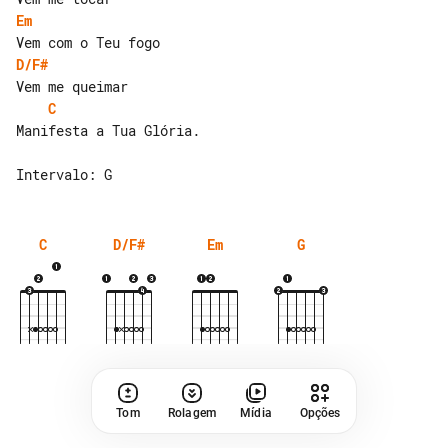
Em
D/F#
C
Manifesta a Tua Glória.

C
D/F#
Em
G
Tom
Rolagem
Mídia
Opções