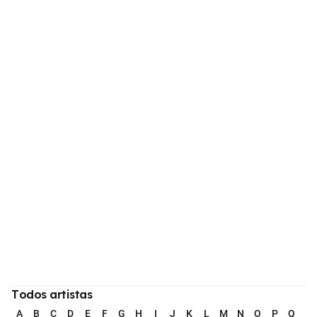
Todos artistas
A
B
C
D
E
F
G
H
I
J
K
L
M
N
O
P
Q
R