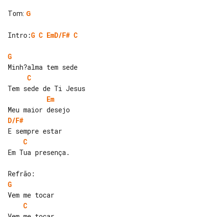
Tom
:
G
Intro:
G
C
EmD/F#
C
G
C
Em
D/F#
C
Em Tua presença.

G
C