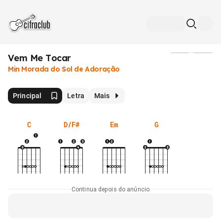
Vem Me Tocar
Mídia
Min Morada do Sol de Adoração
Principal
Letra
Mais
C
D/F#
Em
G
Continua depois do anúncio