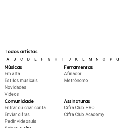
Todos artistas
A
B
C
D
E
F
G
H
I
J
K
L
M
N
O
P
Q
R
Músicas
Ferramentas
Em alta
Afinador
Estilos musicais
Metrônomo
Novidades
Videos
Comunidade
Assinaturas
Entrar ou criar conta
Cifra Club PRO
Enviar cifras
Cifra Club Academy
Pedir videoaula