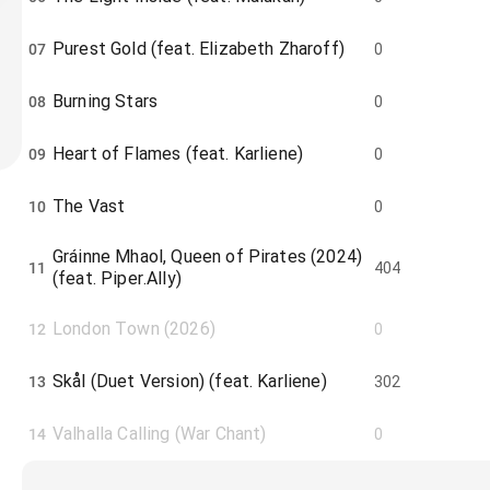
Purest Gold (feat. Elizabeth Zharoff)
07
0
Burning Stars
08
0
Heart of Flames (feat. Karliene)
09
0
The Vast
10
0
Gráinne Mhaol, Queen of Pirates (2024)
11
404
(feat. Piper.Ally)
London Town (2026)
12
0
Skål (Duet Version) (feat. Karliene)
13
302
Valhalla Calling (War Chant)
14
0