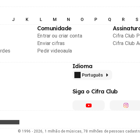
I
J
K
L
M
N
O
P
Q
R
S
Comunidade
Assinatur
Entrar ou criar conta
Cifra Club 
Enviar cifras
Cifra Club 
ordes
Pedir videoaula
Idioma
Português
Siga o Cifra Club
© 1996 - 2026, 1 milhão de músicas, 78 milhões de pessoas cadast