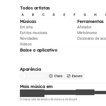
Todos artistas
A
B
C
D
E
F
G
H
Músicas
Ferramentas
Em alta
Afinador
Estilos musicais
Metrônomo
Novidades
Dicionário de ac
Videos
Baixe o aplicativo
Aparência
Automático
Claro
Escuro
Mais música em
O maior site de ensino de música do Brasil