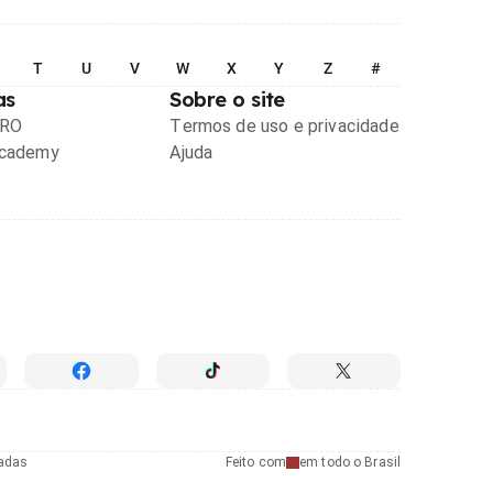
T
U
V
W
X
Y
Z
#
as
Sobre o site
PRO
Termos de uso e privacidade
Academy
Ajuda
radas
Feito com
em todo o Brasil