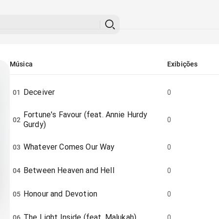
Música
Exibições
Deceiver
01
0
Fortune's Favour (feat. Annie Hurdy
02
0
Gurdy)
Whatever Comes Our Way
03
0
Between Heaven and Hell
04
0
Honour and Devotion
05
0
The Light Inside (feat. Malukah)
06
0