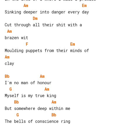
Am
Em
Dm
Am
F
Em
Am
clay

Bb
Am
G
Am
Bb
Am
G
Bb
The bells of conscience ring
