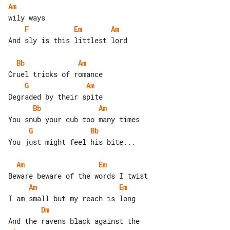
Am
F
Em
Am
And sly is this littlest lord

Bb
Am
G
Am
Bb
Am
G
Bb
You just might feel his bite...

Am
Em
Am
Em
Dm