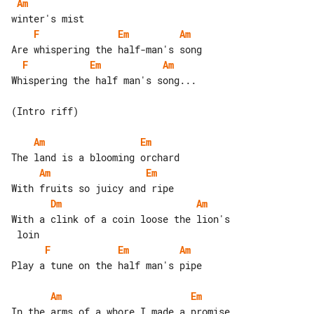
Am
F
Em
Am
F
Em
Am
Whispering the half man's song...

(Intro riff)

Am
Em
Am
Em
Dm
Am
With a clink of a coin loose the lion's

F
Em
Am
Play a tune on the half man's pipe

Am
Em