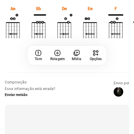
Am
Bb
Dm
Em
F
Tom
Rolagem
Mídia
Opções
Composição
:
Envio por
Essa informação está errada?
Enviar revisão