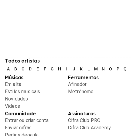
Todos artistas
A
B
C
D
E
F
G
H
I
J
K
L
M
N
O
P
Q
R
Músicas
Ferramentas
Em alta
Afinador
Estilos musicais
Metrônomo
Novidades
Videos
Comunidade
Assinaturas
Entrar ou criar conta
Cifra Club PRO
Enviar cifras
Cifra Club Academy
Pedir videoaula