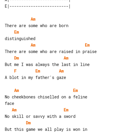
Am
Em
Am
Em
Dm
Am
F
Em
Am
A blot in my father's gaze

Am
Em
No cheekbones chiselled on a feline 

Am
Em
Dm