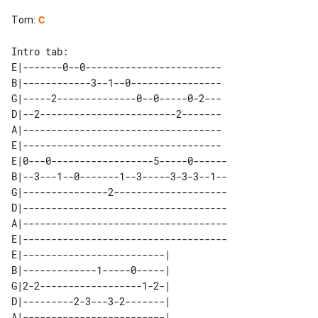
Tom
:
C
Intro tab:

E|-------0--0------------------------

B|------------3--1--0----------------

G|-----2--------------0--0-----0-2---

D|--2------------------------2-------

A|-----------------------------------

E|-----------------------------------

E|0---0------------------5-----0------

B|--3---1--0-------1--3-----3-3-3--1--

G|---------------2--------------------

D|------------------------------------

A|------------------------------------

E|------------------------------------

E|-------------------------| 

B|-------------1-----0-----| 

G|2-2------------------1-2-| 

D|---------2-3---3-2-------| 

A|-------------------------| 
