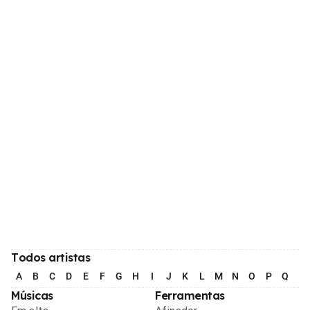
Todos artistas
A
B
C
D
E
F
G
H
I
J
K
L
M
N
O
P
Q
R
Músicas
Ferramentas