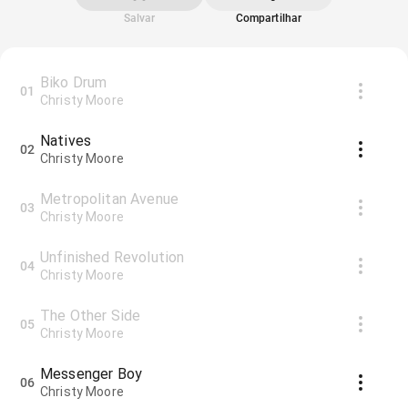
Salvar
Compartilhar
Biko Drum
01
Christy Moore
Natives
02
Christy Moore
Metropolitan Avenue
03
Christy Moore
Unfinished Revolution
04
Christy Moore
The Other Side
05
Christy Moore
Messenger Boy
06
Christy Moore