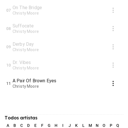
On The Bridge
07
Christy Moore
Suffocate
08
Christy Moore
Derby Day
09
Christy Moore
Dr. Vibes
10
Christy Moore
A Pair Of Brown Eyes
11
Christy Moore
Todos artistas
A
B
C
D
E
F
G
H
I
J
K
L
M
N
O
P
Q
R