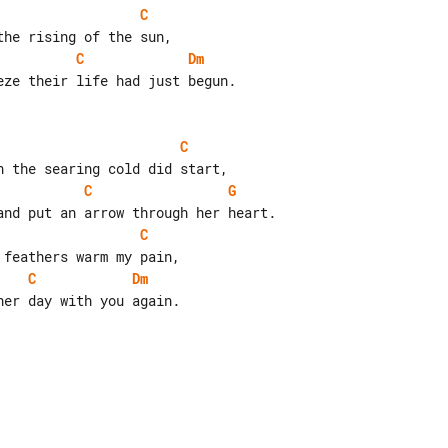
C
C
Dm
ze their life had just begun.

C
C
G
C
C
Dm
er day with you again.
