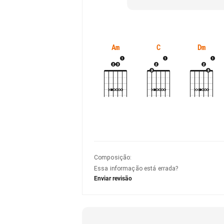
Am
C
Dm
Composição
:
Essa informação está errada?
Enviar revisão