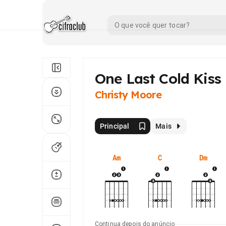
One Last Cold Kiss
Christy Moore
Principal
Mais
Am
C
Dm
Continua depois do anúncio