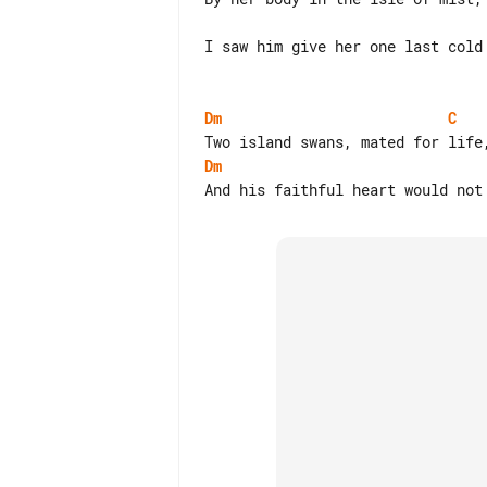
I saw him give her one last cold 
Dm
C
Dm