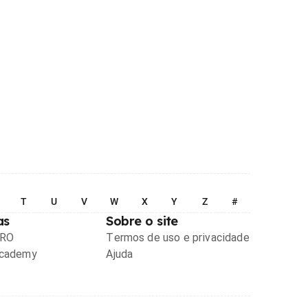
T
U
V
W
X
Y
Z
#
as
Sobre o site
PRO
Termos de uso e privacidade
Academy
Ajuda