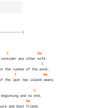
C
Dm
C
C
Dm
f the last two island swans.

C
Dm