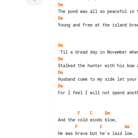
Dm
Dm
Young and free at the island bree
Dm
Dm
Dm
Dm
For I feel I will not spend anoth
F
C
Dm
F
C
Am