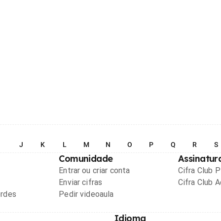
I
J
K
L
M
N
O
P
Q
R
S
Comunidade
Assinatur
Entrar ou criar conta
Cifra Club 
Enviar cifras
Cifra Club 
ordes
Pedir videoaula
Idioma