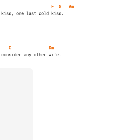
F
G
Am
kiss, one last cold kiss.

C
Dm