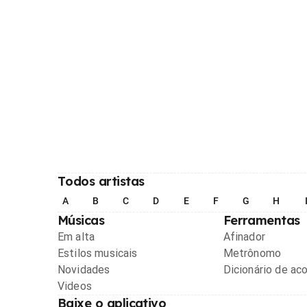
Todos artistas
A
B
C
D
E
F
G
H
Músicas
Ferramentas
Em alta
Afinador
Estilos musicais
Metrônomo
Novidades
Dicionário de ac
Videos
Baixe o aplicativo