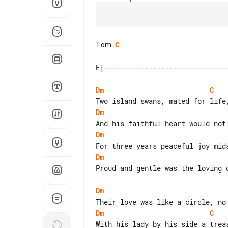
Tom
:
C
Dm
C
Dm
Dm
Dm
Proud and gentle was the loving o
Dm
Dm
C