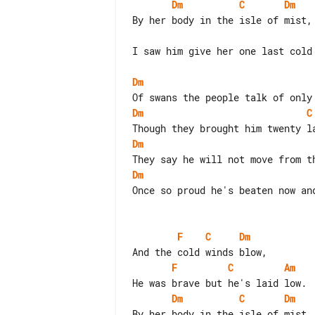
Dm
C
Dm
I saw him give her one last cold 
Dm
Dm
C
Dm
Dm
Once so proud he's beaten now and
F
C
Dm
F
C
Am
Dm
C
Dm