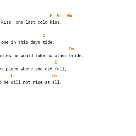
F
G
Am
kiss, one last cold kiss.

C
Dm
C
C
Dm
 he will not rise at all.
