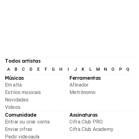
Todos artistas
A
B
C
D
E
F
G
H
I
J
K
L
M
N
O
P
Q
R
Músicas
Ferramentas
Em alta
Afinador
Estilos musicais
Metrônomo
Novidades
Videos
Comunidade
Assinaturas
Entrar ou criar conta
Cifra Club PRO
Enviar cifras
Cifra Club Academy
Pedir videoaula