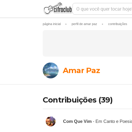
O
q
u
e
página inicial
perfil de amar paz
contribuições
►
v
►
o
c
ê
q
u
e
r
t
Amar Paz
o
c
a
r
h
o
Contribuições (39)
j
e
?
Com Que Vim
- Em Canto e Poesi