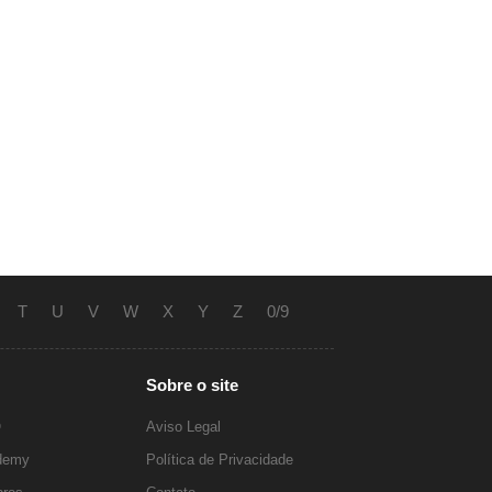
T
U
V
W
X
Y
Z
0/9
Sobre o site
O
Aviso Legal
ademy
Política de Privacidade