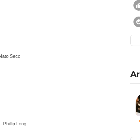
Mato Seco
Ar
- Phillip Long