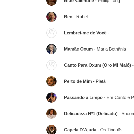
Blue Valentine
- Phillip Long
Ben
- Rubel
Lembrei-me de Você
-
Mamãe Oxum
- Maria Bethânia
Canto Para Oxum (Oro Mi Maió)
-
Perto de Mim
- Pietá
Passando a Limpo
- Em Canto e P
Delicadeza Nº1 (Delicado)
- Socorr
Capela D'Ajuda
- Os Tincoãs