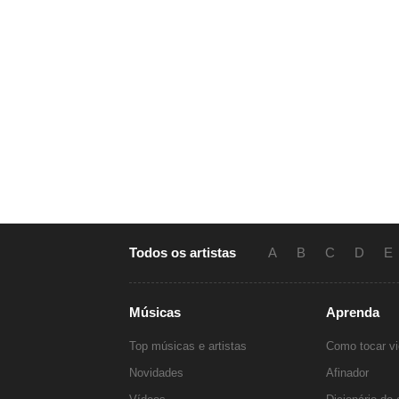
Todos os artistas
A
B
C
D
E
Músicas
Aprenda
Top músicas e artistas
Como tocar vi
Novidades
Afinador