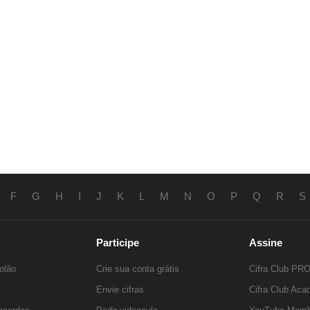
F
G
H
I
J
K
L
M
N
O
P
Q
R
S
Participe
Assine
olão
Crie sua conta grátis
Cifra Club PR
Envie cifras
Cifra Club Ac