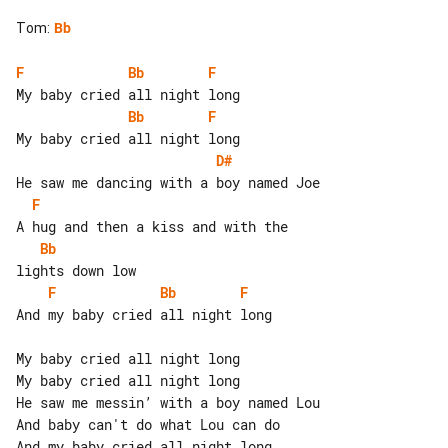
Tom
:
Bb
F
Bb
F
Bb
F
D#
F
Bb
F
Bb
F
And my baby cried all night long

My baby cried all night long

My baby cried all night long

He saw me messin’ with a boy named Lou

And baby can't do what Lou can do

And my baby cried all night long
