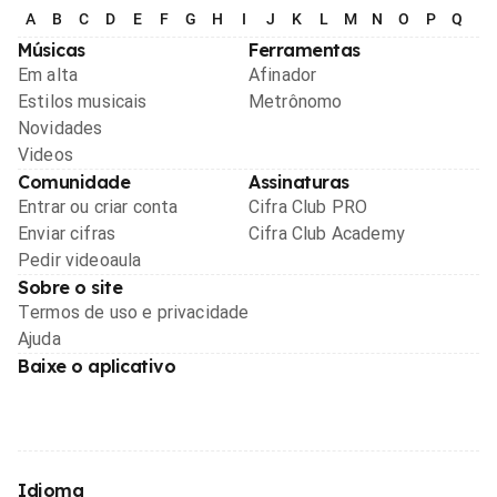
A
B
C
D
E
F
G
H
I
J
K
L
M
N
O
P
Q
R
Músicas
Ferramentas
Em alta
Afinador
Estilos musicais
Metrônomo
Novidades
Videos
Comunidade
Assinaturas
Entrar ou criar conta
Cifra Club PRO
Enviar cifras
Cifra Club Academy
Pedir videoaula
Sobre o site
Termos de uso e privacidade
Ajuda
Baixe o aplicativo
Idioma