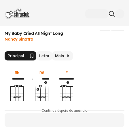
My Baby Cried All Night Long
Mídia
Nancy Sinatra
Principal
Letra
Mais
Bb
D#
F
3
Continua depois do anúncio