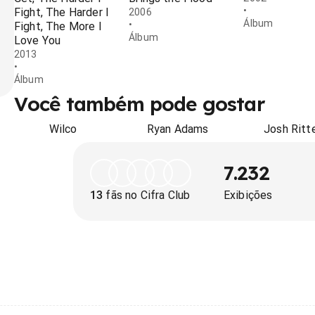
•
Fight, The Harder I
2006
Álbum
•
Fight, The More I
Álbum
Love You
2013
•
Álbum
Você também pode gostar
Wilco
Ryan Adams
Josh Ritt
7.232
13
fãs no Cifra Club
Exibições