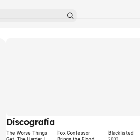
Discografia
The Worse Things
Fox Confessor
Blacklisted
Get, The Harder I
Brings the Flood
2002