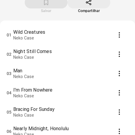
Salvar
Compartilhar
Wild Creatures
01
Neko Case
Night Still Comes
02
Neko Case
Man
03
Neko Case
I'm From Nowhere
04
Neko Case
Bracing For Sunday
05
Neko Case
Nearly Midnight, Honolulu
06
Neko Case