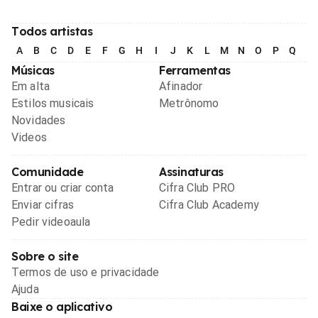
Todos artistas
A
B
C
D
E
F
G
H
I
J
K
L
M
N
O
P
Q
R
Músicas
Ferramentas
Em alta
Afinador
Estilos musicais
Metrônomo
Novidades
Videos
Comunidade
Assinaturas
Entrar ou criar conta
Cifra Club PRO
Enviar cifras
Cifra Club Academy
Pedir videoaula
Sobre o site
Termos de uso e privacidade
Ajuda
Baixe o aplicativo