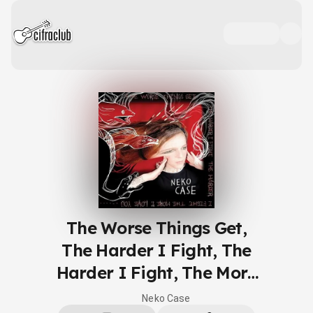
The Worse Things Get,
The Harder I Fight, The
Harder I Fight, The More
I Love You
Neko Case