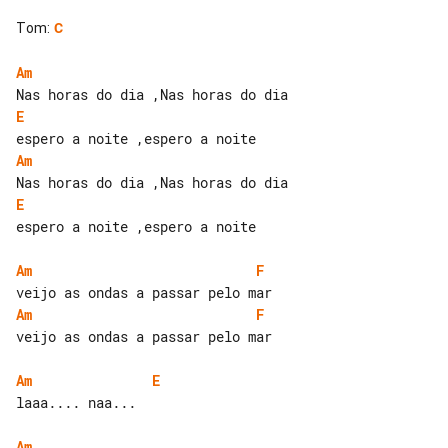
Tom
:
C
Am
E
Am
E
espero a noite ,espero a noite

Am
F
Am
F
veijo as ondas a passar pelo mar

Am
E
laaa.... naa...

Am