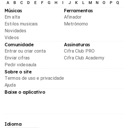
A
B
C
D
E
F
G
H
I
J
K
L
M
N
O
P
Q
R
Músicas
Ferramentas
Em alta
Afinador
Estilos musicais
Metrônomo
Novidades
Videos
Comunidade
Assinaturas
Entrar ou criar conta
Cifra Club PRO
Enviar cifras
Cifra Club Academy
Pedir videoaula
Sobre o site
Termos de uso e privacidade
Ajuda
Baixe o aplicativo
Idioma