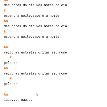
E
Am
E
espero a noite,espero a noite

Am
F
Am
F
pelo ar

Am
E
laaa.... naa...
