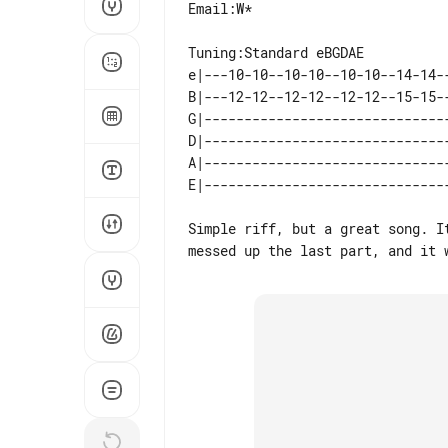
Email:W*

e|---10-10--10-10--10-10--14-14-
B|---12-12--12-12--12-12--15-15-
G|------------------------------
D|------------------------------
A|------------------------------
Simple riff, but a great song. I