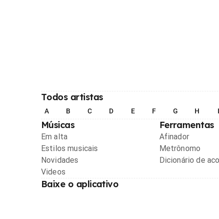
Todos artistas
A
B
C
D
E
F
G
H
Músicas
Ferramentas
Em alta
Afinador
Estilos musicais
Metrônomo
Novidades
Dicionário de ac
Videos
Baixe o aplicativo