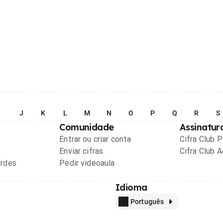
I
J
K
L
M
N
O
P
Q
R
S
Comunidade
Assinatur
Entrar ou criar conta
Cifra Club 
Enviar cifras
Cifra Club 
ordes
Pedir videoaula
Idioma
Português