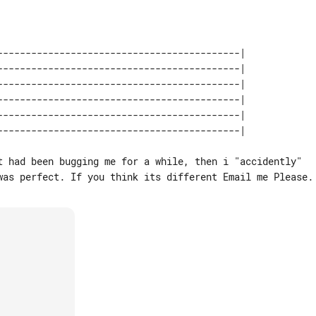
-------------------------------------------| 

-------------------------------------------| 

-------------------------------------------| 

-------------------------------------------| 

-------------------------------------------| 

t had been bugging me for a while, then i "accidently"
