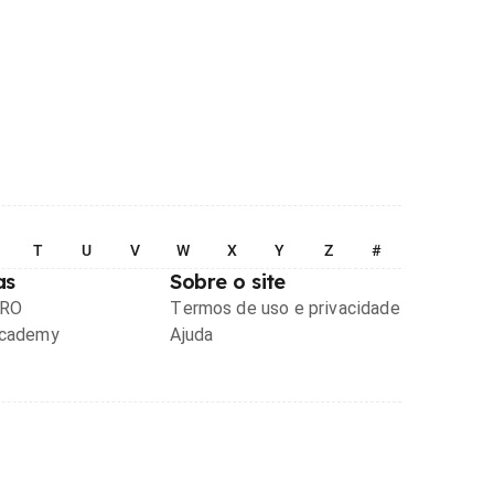
T
U
V
W
X
Y
Z
#
as
Sobre o site
PRO
Termos de uso e privacidade
Academy
Ajuda