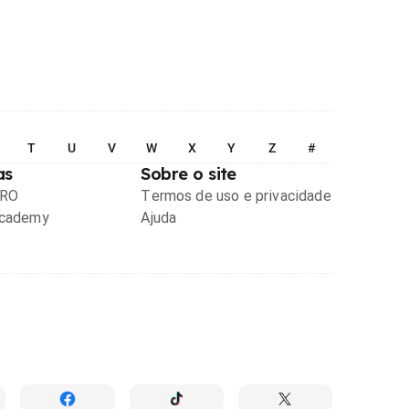
T
U
V
W
X
Y
Z
#
as
Sobre o site
PRO
Termos de uso e privacidade
Academy
Ajuda