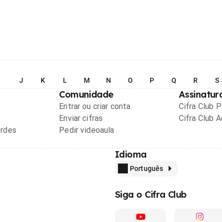
I
J
K
L
M
N
O
P
Q
R
S
Comunidade
Assinatur
Entrar ou criar conta
Cifra Club 
Enviar cifras
Cifra Club 
ordes
Pedir videoaula
Idioma
Português
Siga o Cifra Club