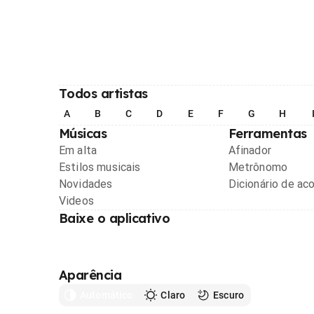
Todos artistas
A
B
C
D
E
F
G
H
Músicas
Ferramentas
Em alta
Afinador
Estilos musicais
Metrônomo
Novidades
Dicionário de ac
Videos
Baixe o aplicativo
Aparência
Automático
Claro
Escuro