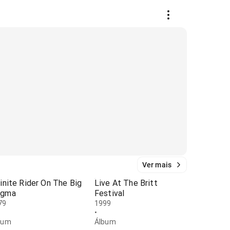
Ver mais
finite Rider On The Big
Live At The Britt
ogma
Festival
79
1999
•
bum
Álbum