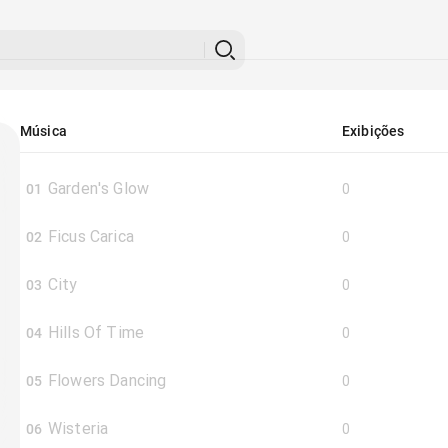
Música
Exibições
Garden's Glow
01
0
Ficus Carica
02
0
City
03
0
Hills Of Time
04
0
Flowers Dancing
05
0
Wisteria
06
0