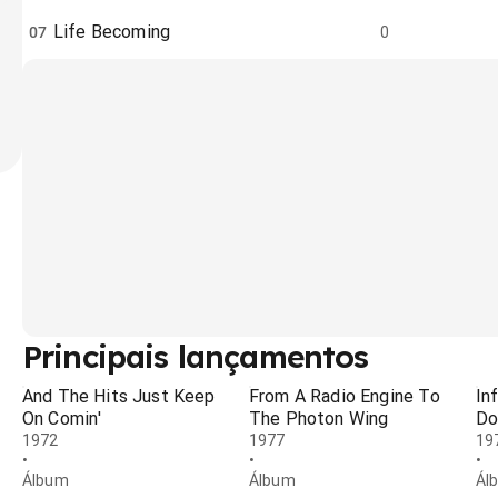
Life Becoming
07
0
Principais lançamentos
And The Hits Just Keep
From A Radio Engine To
In
On Comin'
The Photon Wing
D
1972
1977
19
•
•
•
Álbum
Álbum
Ál