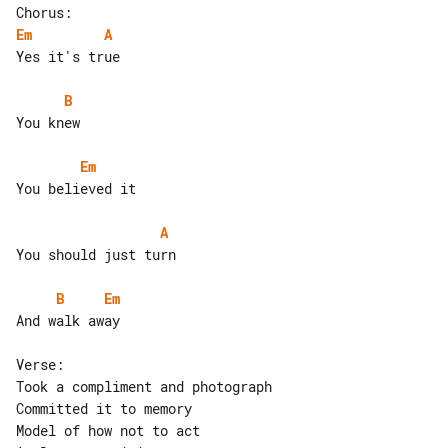
Em
A
Yes it's true

B
You knew

Em
You believed it

A
You should just turn

B
Em
And walk away

Verse:

Took a compliment and photograph

Committed it to memory

Model of how not to act
