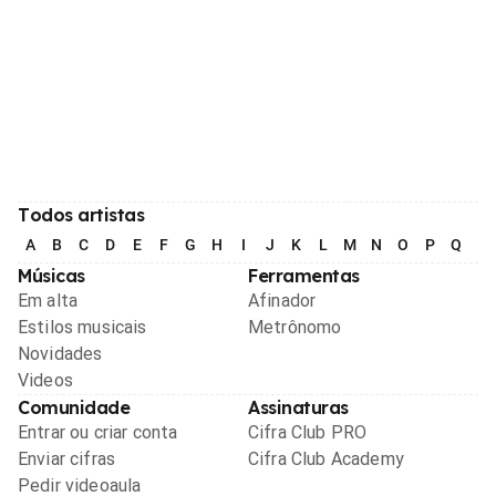
Todos artistas
A
B
C
D
E
F
G
H
I
J
K
L
M
N
O
P
Q
R
Músicas
Ferramentas
Em alta
Afinador
Estilos musicais
Metrônomo
Novidades
Videos
Comunidade
Assinaturas
Entrar ou criar conta
Cifra Club PRO
Enviar cifras
Cifra Club Academy
Pedir videoaula