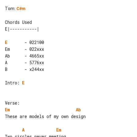
Tom
:
C#m
Chords Used

E
       - 022100

Em      - 022xxx

Ab      - 4665xx

A       - 5776xx

B       - x244xx

Intro: 
E
Em
Ab
These are models of my own design

A
Em
Two circles never meeting
