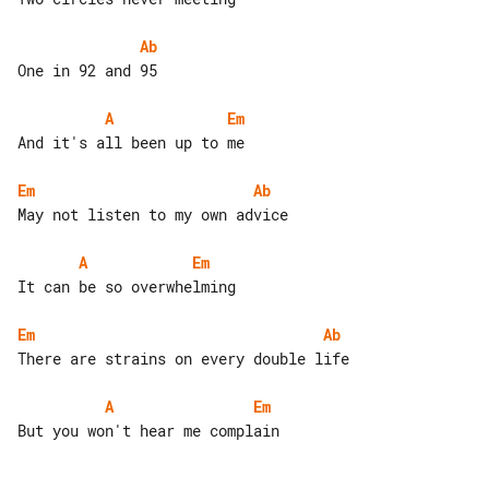
Ab
One in 92 and 95

A
Em
And it's all been up to me

Em
Ab
May not listen to my own advice

A
Em
It can be so overwhelming

Em
Ab
There are strains on every double life

A
Em
But you won't hear me complain
