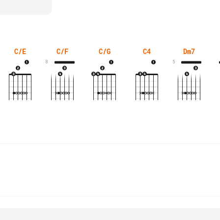
C/E
C/F
C/G
C4
Dm7
8
5