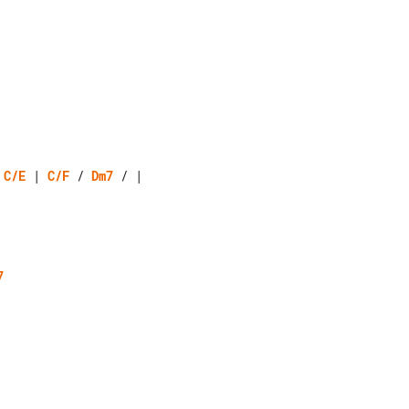
 
C/E
 | 
C/F
 / 
Dm7
 / |

7