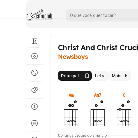
Christ And Christ Cruc
Newsboys
Principal
Letra
Mais
Am
Am7
C
Continua depois do anúncio