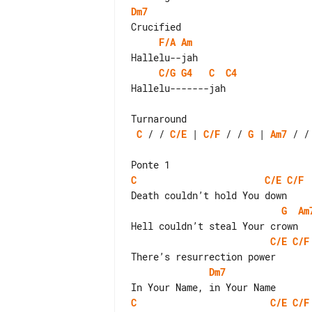
Dm7
F/A
Am
C/G
G4
C
C4
Hallelu-------jah

C
 / / 
C/E
 | 
C/F
 / / 
G
 | 
Am7
 / /
C
C/E
C/F
G
Am
C/E
C/F
Dm7
C
C/E
C/F