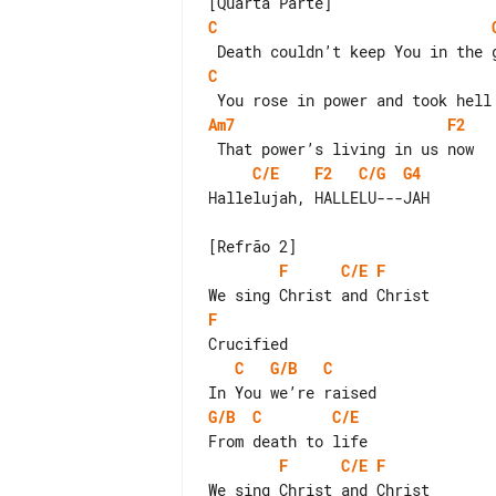
C
C
Am7
F2
C/E
F2
C/G
G4
Hallelujah, HALLELU---JAH

F
C/E
F
F
C
G/B
C
G/B
C
C/E
F
C/E
F