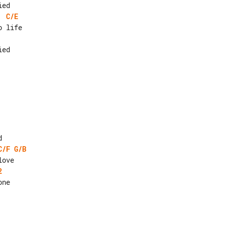
C/E
C/F
G/B
2