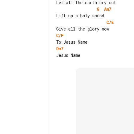
G
Am7
C/E
C/F
Dm7