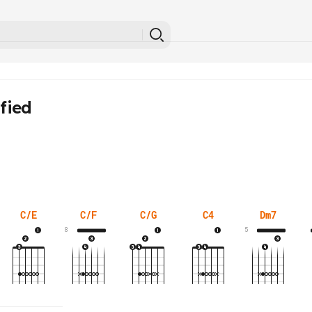
ified
C/E
C/F
C/G
C4
Dm7
8
5