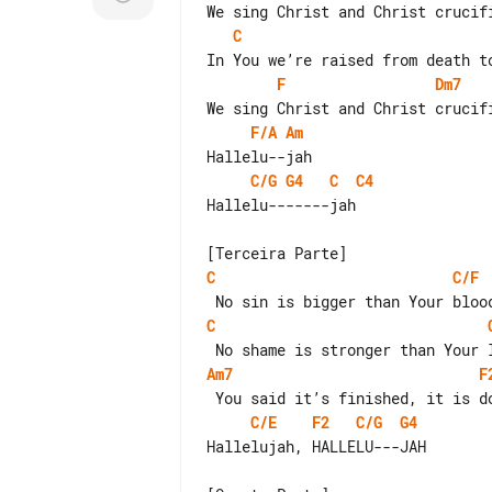
C
F
Dm7
F/A
Am
C/G
G4
C
C4
Hallelu-------jah

C
C/F
C
Am7
F
C/E
F2
C/G
G4
Hallelujah, HALLELU---JAH
