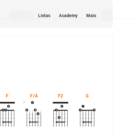
Listas
Academy
Mais
Mídia
F
F/A
F2
G
G/B
3