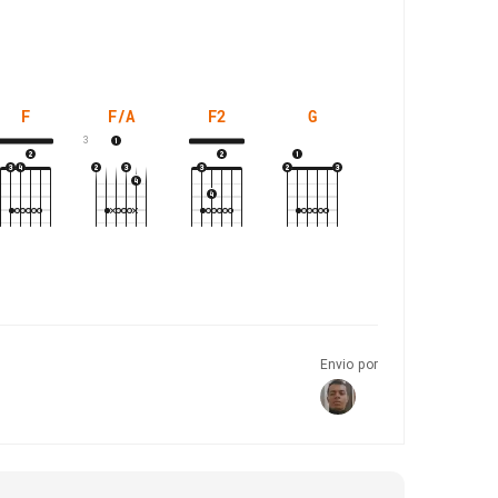
F
F/A
F2
G
G/B
3
Envio por