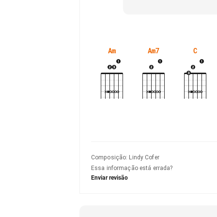
Am
Am7
C
Composição
:
Lindy Cofer
Essa informação está errada?
Enviar revisão