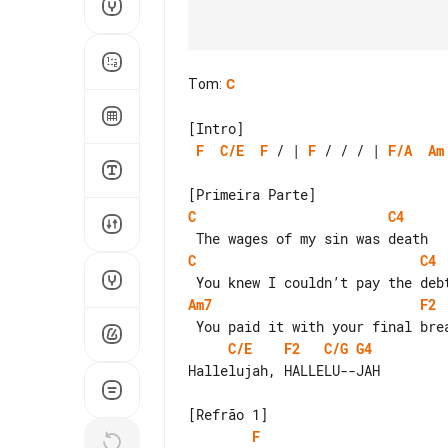
Tom
:
C
F
C/E
F
 / | 
F
 / / / | 
F/A
Am
C
C4
C
C4
Am7
F2
C/E
F2
C/G
G4
Hallelujah, HALLELU--JAH

F