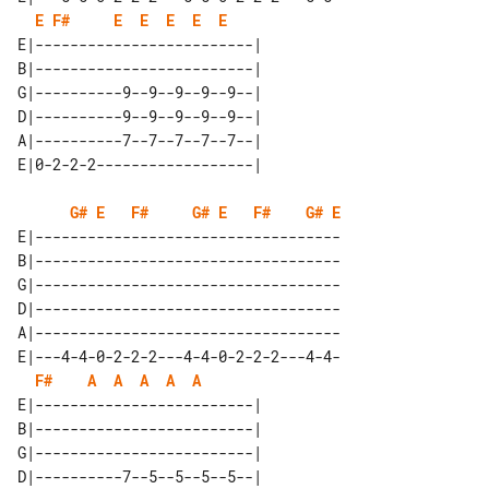
E
F#
E
E
E
E
E
E|-------------------------| 

B|-------------------------| 

G|----------9--9--9--9--9--| 

D|----------9--9--9--9--9--| 

A|----------7--7--7--7--7--| 

G#
E
F#
G#
E
F#
G#
E
E|-----------------------------------

B|-----------------------------------

G|-----------------------------------

D|-----------------------------------

A|-----------------------------------

E|---4-4-0-2-2-2---4-4-0-2-2-2---4-4-

F#
A
A
A
A
A
E|-------------------------| 

B|-------------------------| 

G|-------------------------| 

D|----------7--5--5--5--5--| 
