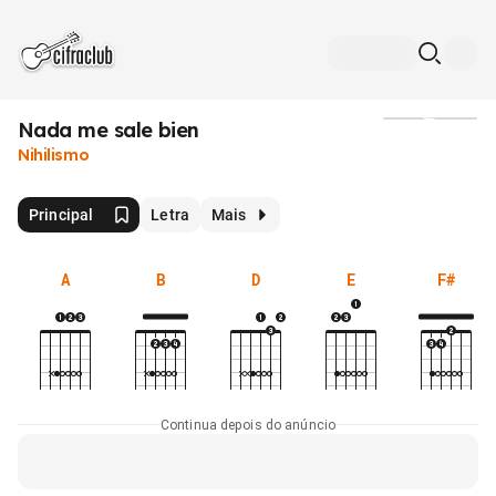
Nada me sale bien
Mídia
Nihilismo
Principal
Letra
Mais
A
B
D
E
F#
Continua depois do anúncio