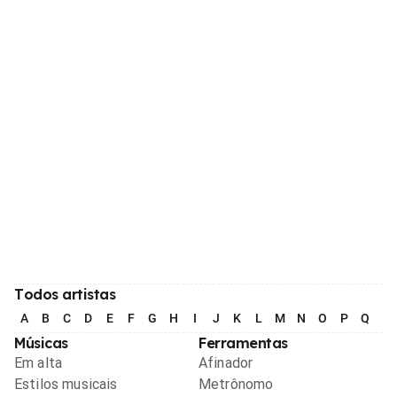
Todos artistas
A
B
C
D
E
F
G
H
I
J
K
L
M
N
O
P
Q
R
Músicas
Ferramentas
Em alta
Afinador
Estilos musicais
Metrônomo