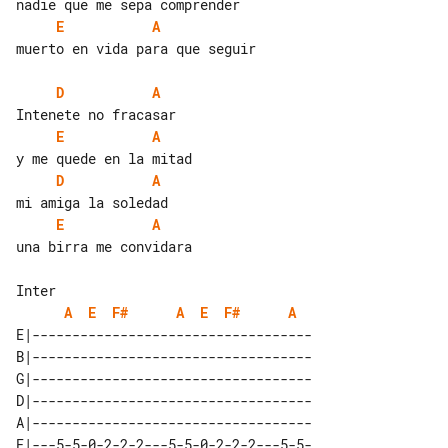
E
A
muerto en vida para que seguir

D
A
E
A
D
A
E
A
una birra me convidara

A
E
F#
A
E
F#
A
E|-----------------------------------

B|-----------------------------------

G|-----------------------------------

D|-----------------------------------

A|-----------------------------------

E|---5-5-0-2-2-2---5-5-0-2-2-2---5-5-
