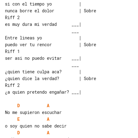
si con el tiempo yo           |

nunca borre el dolor          | Sobre 

Riff 2

es muy dura mi verdad      ___|

                           ___

Entre lineas yo               |

puedo ver tu rencor           | Sobre 

Riff 1

ser asi no puedo evitar    ___|

                           ___

¿quien tiene culpa aca?       |

¿quien dice la verdad?        | Sobre 

Riff 2

¿a quien pretendo engañar? ___|

D
A
E
A
D
A