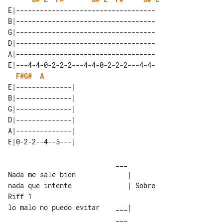
E|-----------------------------------

B|-----------------------------------

G|-----------------------------------

D|-----------------------------------

A|-----------------------------------

E|---4-4-0-2-2-2---4-4-0-2-2-2---4-4-

F#
G#
A
E|--------------| 

B|--------------| 

G|--------------| 

D|--------------| 

A|--------------| 

                           ___

Nada me sale bien             |

nada que intente              | Sobre 

Riff 1

lo malo no puedo evitar    ___|

                           ___
