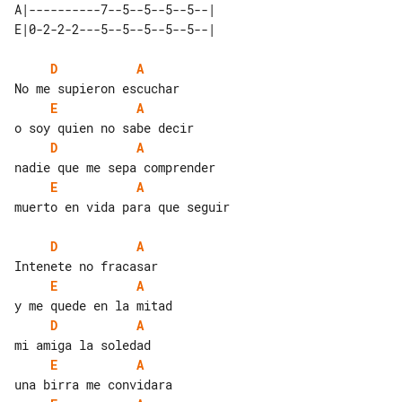
A|----------7--5--5--5--5--| 

D
A
E
A
D
A
E
A
muerto en vida para que seguir

D
A
E
A
D
A
E
A