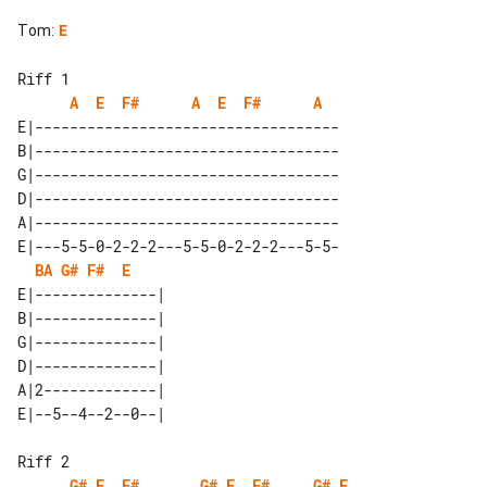
Tom
:
E
Riff 1

A
E
F#
A
E
F#
A
E|-----------------------------------

B|-----------------------------------

G|-----------------------------------

D|-----------------------------------

A|-----------------------------------

E|---5-5-0-2-2-2---5-5-0-2-2-2---5-5-

B
A
G#
F#
E
E|--------------| 

B|--------------| 

G|--------------| 

D|--------------| 

A|2-------------| 

Riff 2

G#
E
F#
G#
E
F#
G#
E