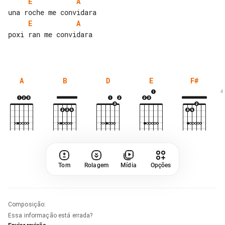
E
A
E
A
poxi ran me convidara

A
B
D
E
F#
4
Tom
Rolagem
Mídia
Opções
Composição
:
Essa informação está errada?