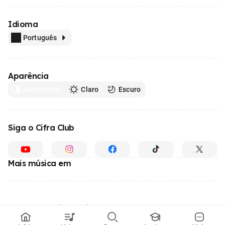
Idioma
Português
Aparência
Automático
Claro
Escuro
Siga o Cifra Club
Mais música em
Feito com
em todo o Brasil
© 1996 - 2026, o maior site de ensino de música do Brasil