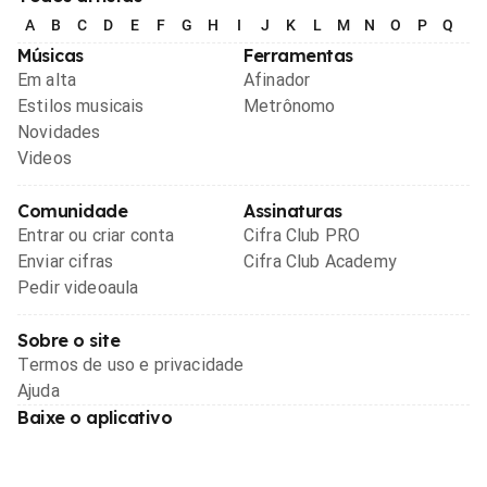
A
B
C
D
E
F
G
H
I
J
K
L
M
N
O
P
Q
R
Músicas
Ferramentas
Em alta
Afinador
Estilos musicais
Metrônomo
Novidades
Videos
Comunidade
Assinaturas
Entrar ou criar conta
Cifra Club PRO
Enviar cifras
Cifra Club Academy
Pedir videoaula
Sobre o site
Termos de uso e privacidade
Ajuda
Baixe o aplicativo