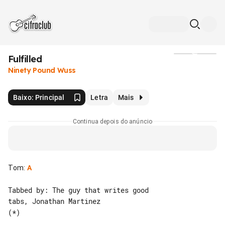
Fulfilled
Mídia
Ninety Pound Wuss
Baixo: Principal
Letra
Mais
Continua depois do anúncio
Tom
:
A
Tabbed by: The guy that writes good 

tabs, Jonathan Martinez

(*)
