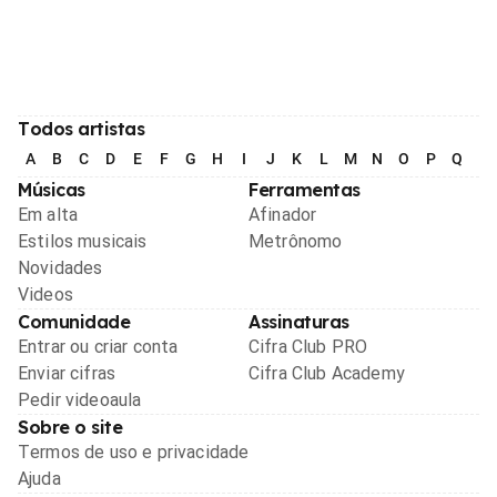
Todos artistas
A
B
C
D
E
F
G
H
I
J
K
L
M
N
O
P
Q
R
Músicas
Ferramentas
Em alta
Afinador
Estilos musicais
Metrônomo
Novidades
Videos
Comunidade
Assinaturas
Entrar ou criar conta
Cifra Club PRO
Enviar cifras
Cifra Club Academy
Pedir videoaula
Sobre o site
Termos de uso e privacidade
Ajuda