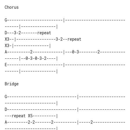
Chorus

G------------------------|--------------------------
------|---------------|

D---3-2-------repeat 

X3--|-----------------3-2--repeat 

X3-|---------------|

A----------2-------------|---0-3--------2-----------
------|--0-3-0-3-2----|

E------------------------|--------------------------
------|---------------|

Bridge

G------------------------------|--------------------
----------------------|

D------------------------------|--------------------
---repeat X5----------|

A---------2-2-------2----------|-----2--------------
----------------------|
