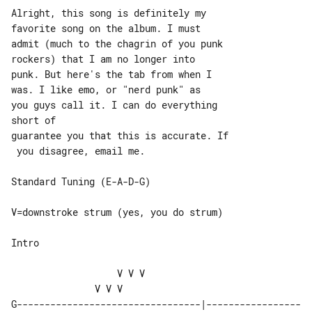
Alright, this song is definitely my 

favorite song on the album. I must

admit (much to the chagrin of you punk 

rockers) that I am no longer into

punk. But here's the tab from when I 

was. I like emo, or "nerd punk" as

you guys call it. I can do everything 

short of

guarantee you that this is accurate. If

 you disagree, email me.

Standard Tuning (E-A-D-G)

V=downstroke strum (yes, you do strum)

Intro

                   V V V               

               V V V

G---------------------------------|-----------------