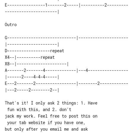
E----------------1-------2-----|----------2---------
----------------------|

Outro

G-----------------------------|---------------------
|---------------------|

D------------------repeat 

X4--|----------repeat 

X8--|---------------------|

A-------2-------4-------------|---4-----------------
|------2----4-4-4-----|

E---2-------2-----------------|--------2------------
|---2-----2--------2--|

That's it! I only ask 2 things: 1. Have

 fun with this, and 2. don't

jack my work. Feel free to post this on

 your tab website if you have one,

but only after you email me and ask 
