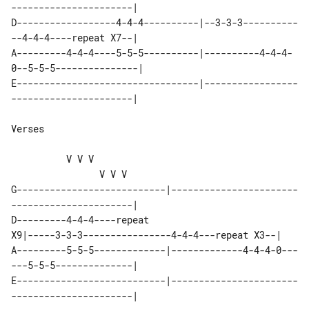
----------------------|

D------------------4-4-4----------|--3-3-3----------
A---------4-4-4----5-5-5----------|----------4-4-4-
0--5-5-5---------------|

E---------------------------------|-----------------
----------------------|

Verses

          V V V                        

                V V V

G---------------------------|-----------------------
----------------------|

D---------4-4-4----repeat 

X9|-----3-3-3----------------4-4-4---repeat X3--|

A---------5-5-5-------------|-------------4-4-4-0---
---5-5-5--------------|

E---------------------------|-----------------------
----------------------|
