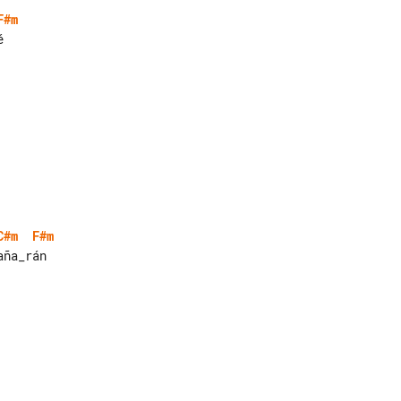
F#m


C#m
F#m
ña_rán
