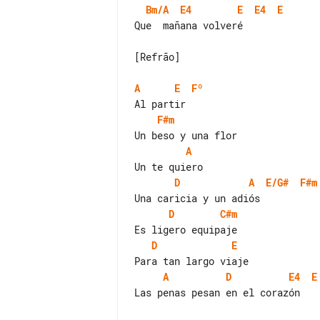
Bm/A
E4
E
E4
E
Que  mañana volveré

[Refrão]

A
E
Fº
F#m
A
D
A
E/G#
F#m
D
C#m
D
E
A
D
E4
E
Las penas pesan en el corazón
