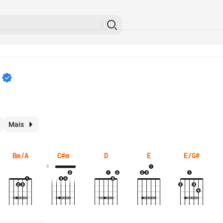
Mais
Bm/A
C#m
D
E
E/G#
4