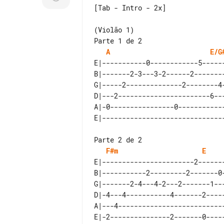
Parte 1 de 2

A
E/G
E|-----------0------------5------
B|-------2-3---3-2------2--------
G|-----2--------------2--------4-
D|---2-----------------------6---
A|-0----------------0------------
Parte 2 de 2

F#m
E
E|-----------------------2-------
B|-----------2---------2-------0-
G|-------2-4---4-2---2-------1---
D|-4---4-----------4-------2-----
A|---4---------------------------