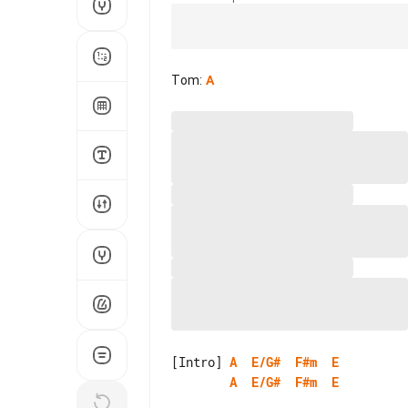
Tom
:
A
[Intro] 
A
E/G#
F#m
E
A
E/G#
F#m
E