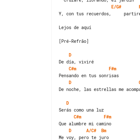
E/G#
Y, con tus recuerdos,     partiré
Lejos de aquí

[Pré-Refrão]

D
C#m
F#m
D
De noche, las estrellas me acompa
D
C#m
F#m
D
A/C#
Bm