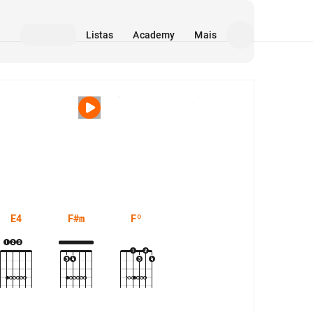
Listas
Academy
Mais
Mídia
E4
F#m
Fº