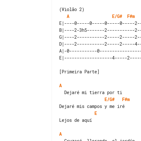
A
E/G#
F#m
E|----0-----0-----0-----0-----2--
B|----2-3h5-------2-----------2--
G|----2-----------2-----2-----2--
D|----2-----------2-----2-----4--
A|-0-----------0-----------------
[Primeira Parte]

A
E/G#
F#m
E
Lejos de aquí

A