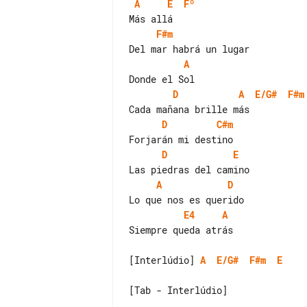
A
E
Fº
F#m
A
D
A
E/G#
F#m
D
C#m
D
E
A
D
E4
A
Siempre queda atrás

[Interlúdio] 
A
E/G#
F#m
E