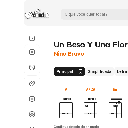
Un Beso Y Una
Flor
Nino Bravo
Principal
Simplificada
Letra
A
A/C#
Bm
Continua depois do anúncio