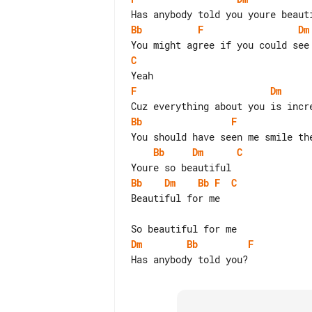
Bb
F
Dm
C
F
Dm
Bb
F
Bb
Dm
C
Bb
Dm
Bb
F
C
Beautiful for me

Dm
Bb
F