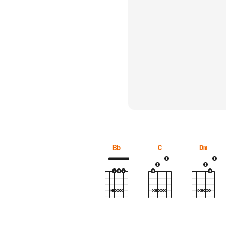
Bb
C
Dm