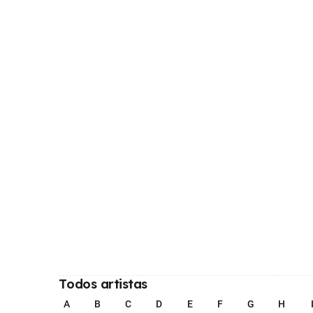
Todos artistas
A
B
C
D
E
F
G
H