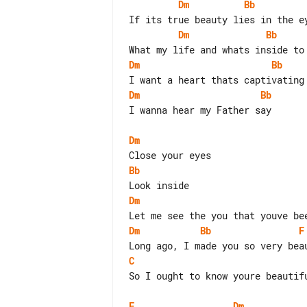
Dm
Bb
Dm
Bb
Dm
Bb
Dm
Bb
I wanna hear my Father say

Dm
Bb
Dm
Dm
Bb
F
C
So I ought to know youre beautifu
F
Dm