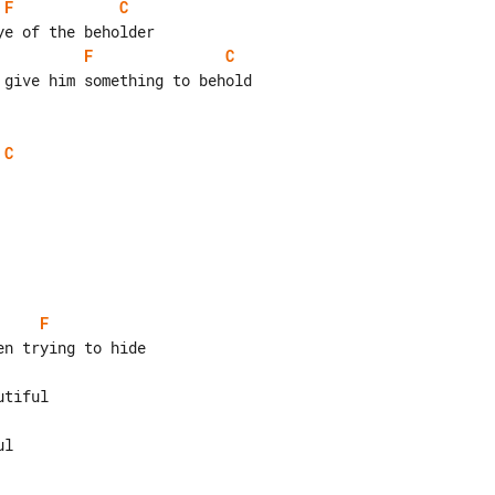
F
C
F
C
C
F
l
