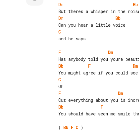
Dm
Bb
Dm
Bb
C
and he says

F
Dm
Bb
F
Dm
C
F
Dm
Bb
F
You should have seen me smile th
( 
Bb
F
C
 )
