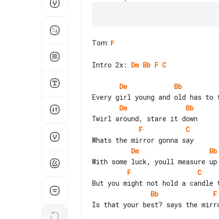
Tom
:
F
Intro 2x: 
Dm
Bb
F
C
Dm
Bb
Dm
Bb
F
C
Dm
Bb
F
C
Bb
F
Is that your best? says the mirro