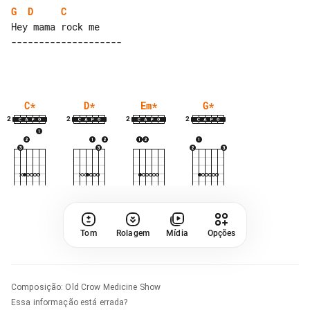
G
D
C
C
*
D
*
Em
*
G
*
2
2
2
2
Tom
Rolagem
Mídia
Opções
Composição
:
Old Crow Medicine Show
Essa informação está errada?