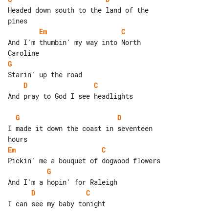
Headed down south to the land of the 

Em
C
And I'm thumbin' my way into North 

G
D
C
And pray to God I see headlights

G
D
I made it down the coast in seventeen 

Em
C
G
D
C
I can see my baby tonight
