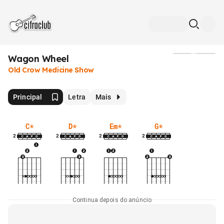
Wagon Wheel
Mídia
Old Crow Medicine Show
Principal
Letra
Mais
C
*
D
*
Em
*
G
*
2
2
2
2
Continua depois do anúncio