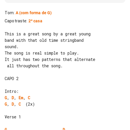
Tom
:
A
(com forma de G)
Capotraste
:
2ª casa
This is a great song by a great young 

band with that old time stringband 

sound.

The song is real simple to play.

It just has two patterns that alternate

 all throughout the song.

CAPO 2

G
, 
D
, 
Em
, 
C
G
, 
D
, 
C
  (2x)

Verse 1

G
D