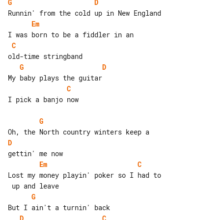
G
D
Em
C
G
D
C
I pick a banjo now

G
D
Em
C
Lost my money playin' poker so I had to

G
D
C