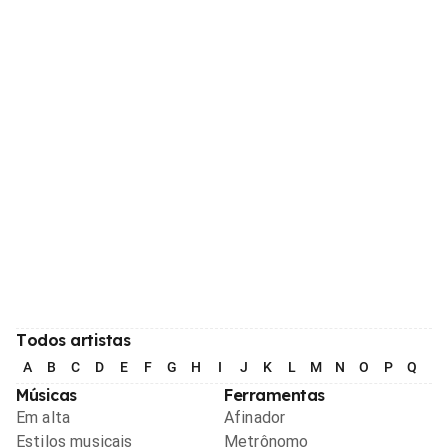
Todos artistas
A
B
C
D
E
F
G
H
I
J
K
L
M
N
O
P
Q
R
Músicas
Ferramentas
Em alta
Afinador
Estilos musicais
Metrônomo