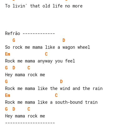
To livin' that old life no more

G
D
Em
C
G
D
C
G
D
Em
C
G
D
C