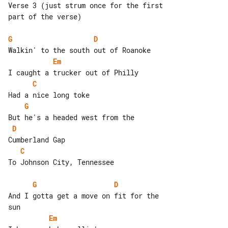
Verse 3 (just strum once for the first 

part of the verse)

G
D
Em
C
G
D
C
To Johnson City, Tennessee

G
D
And I gotta get a move on fit for the 

Em