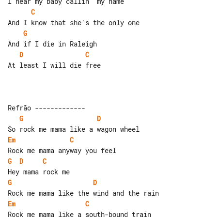
C
G
D
C
At least I will die free

G
D
Em
C
G
D
C
G
D
Em
C