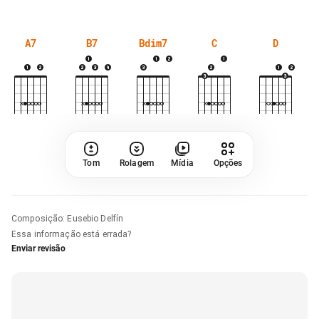
A7
B7
Bdim7
C
D
Tom
Rolagem
Mídia
Opções
Composição
:
Eusebio Delfín
Essa informação está errada?
Enviar revisão