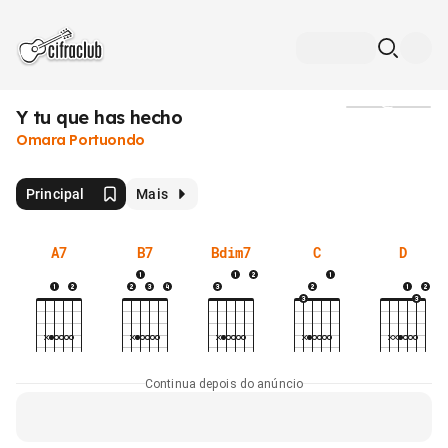
Y tu que has hecho
Mídia
Omara Portuondo
Principal
Mais
A7
B7
Bdim7
C
D
Continua depois do anúncio