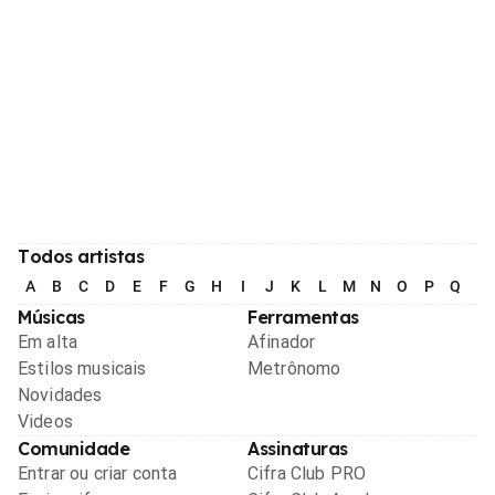
Todos artistas
A
B
C
D
E
F
G
H
I
J
K
L
M
N
O
P
Q
R
Músicas
Ferramentas
Em alta
Afinador
Estilos musicais
Metrônomo
Novidades
Videos
Comunidade
Assinaturas
Entrar ou criar conta
Cifra Club PRO