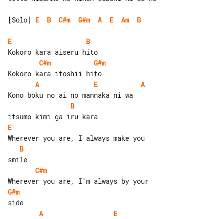
[Solo] 
E
B
C#m
G#m
A
E
Am
B
E
B
C#m
G#m
A
E
A
B
E
B
C#m
G#m
A
E