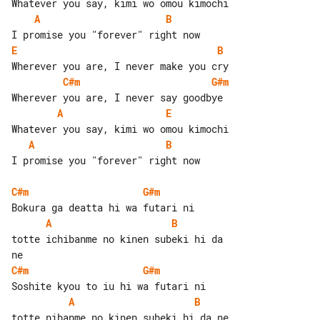
A
B
E
B
C#m
G#m
A
E
A
B
I promise you "forever" right now

C#m
G#m
A
B
totte ichibanme no kinen subeki hi da 

C#m
G#m
A
B
totte nibanme no kinen subeki hi da ne
