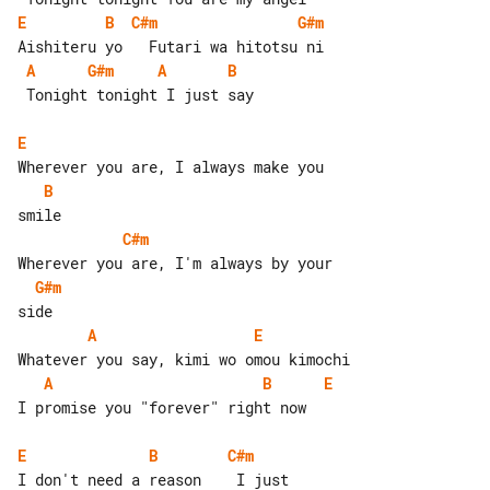
E
B
C#m
G#m
A
G#m
A
B
 Tonight tonight I just say

E
B
C#m
G#m
A
E
A
B
E
I promise you "forever" right now

E
B
C#m