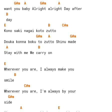
G#m
A
G#m
A
B
E
B
C#m
G#m
A
G#m
A
B
Stay with me We carry on

E
B
C#m
G#m
A
E