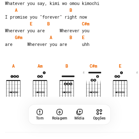
A
B
E
B
C#m
G#m
A
B
E
A
Am
B
C#m
E
4
4
Tom
Rolagem
Mídia
Opções