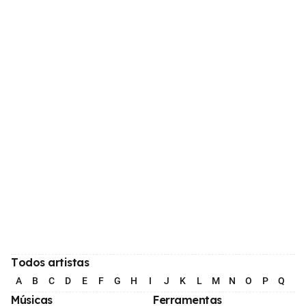
Todos artistas
A
B
C
D
E
F
G
H
I
J
K
L
M
N
O
P
Q
R
Músicas
Ferramentas