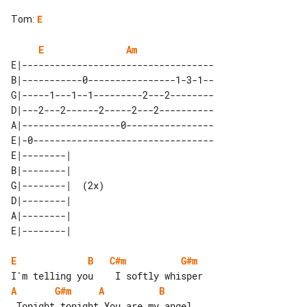
Tom
:
E
E
Am
E|-----------------------------------

B|-----------0----------------1-3-1--

G|-----1---1--1---------2---2--------

D|---2---2------2-----2---2----------

A|------------------0----------------

E|-0---------------------------------

E|--------|       

B|--------|       

G|--------|  (2x) 

D|--------|       

A|--------|       

E
B
C#m
G#m
A
G#m
A
B