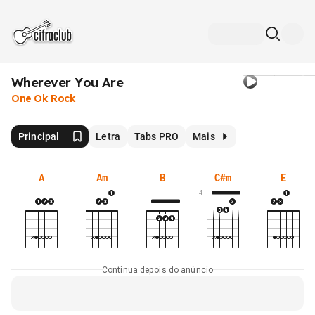
Wherever You Are
One Ok Rock
Principal
Letra
Tabs PRO
Mais
A
Am
B
C#m
E
4
Continua depois do anúncio