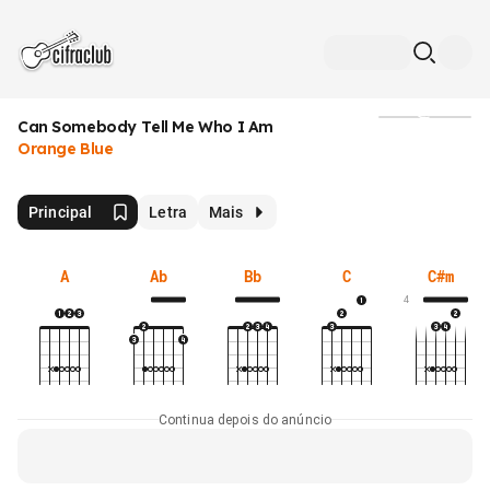
Can Somebody Tell Me Who I Am
Mídia
Orange Blue
Principal
Letra
Mais
A
Ab
Bb
C
C#m
4
Continua depois do anúncio