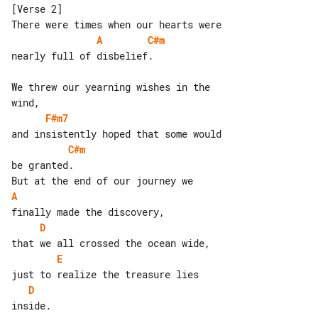
[Verse 2]

A
C#m
nearly full of disbelief.

We threw our yearning wishes in the 

F#m7
C#m
be granted.

A
D
E
D
inside.
