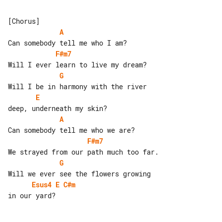
A
F#m7
G
E
A
F#m7
G
Esus4
E
C#m
in our yard?
