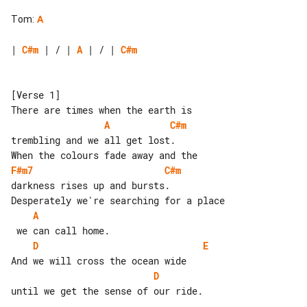
Tom
:
A
| 
C#m
 | / | 
A
 | / | 
C#m
[Verse 1]

A
C#m
trembling and we all get lost.

F#m7
C#m
darkness rises up and bursts.

A
D
E
D
until we get the sense of our ride.
