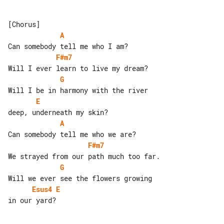
A
F#m7
G
E
A
F#m7
G
Esus4
E
in our yard?
