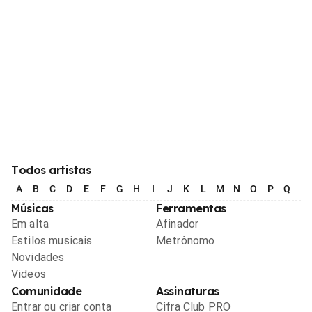
Todos artistas
A
B
C
D
E
F
G
H
I
J
K
L
M
N
O
P
Q
R
Músicas
Ferramentas
Em alta
Afinador
Estilos musicais
Metrônomo
Novidades
Videos
Comunidade
Assinaturas
Entrar ou criar conta
Cifra Club PRO