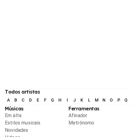
Todos artistas
A
B
C
D
E
F
G
H
I
J
K
L
M
N
O
P
Q
R
Músicas
Ferramentas
Em alta
Afinador
Estilos musicais
Metrônomo
Novidades