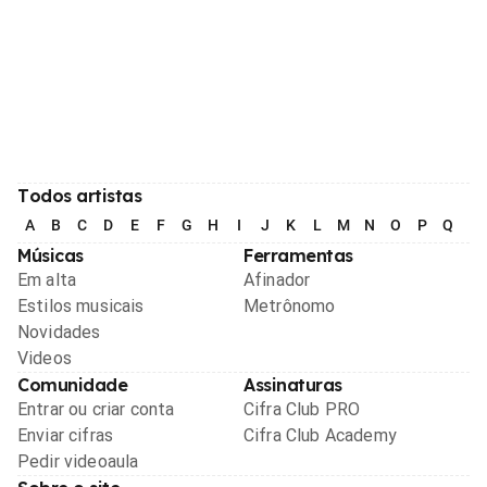
Todos artistas
A
B
C
D
E
F
G
H
I
J
K
L
M
N
O
P
Q
R
Músicas
Ferramentas
Em alta
Afinador
Estilos musicais
Metrônomo
Novidades
Videos
Comunidade
Assinaturas
Entrar ou criar conta
Cifra Club PRO
Enviar cifras
Cifra Club Academy
Pedir videoaula