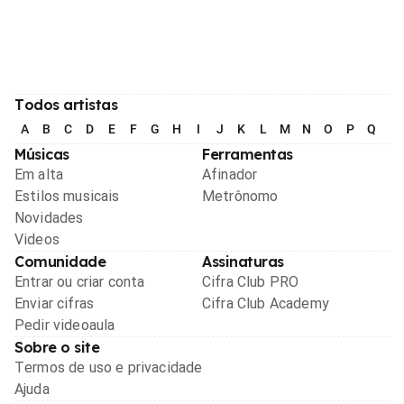
Todos artistas
A
B
C
D
E
F
G
H
I
J
K
L
M
N
O
P
Q
R
Músicas
Ferramentas
Em alta
Afinador
Estilos musicais
Metrônomo
Novidades
Videos
Comunidade
Assinaturas
Entrar ou criar conta
Cifra Club PRO
Enviar cifras
Cifra Club Academy
Pedir videoaula
Sobre o site
Termos de uso e privacidade
Ajuda