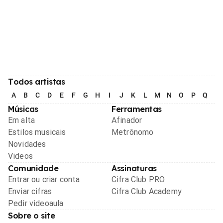
Todos artistas
A
B
C
D
E
F
G
H
I
J
K
L
M
N
O
P
Q
R
Músicas
Ferramentas
Em alta
Afinador
Estilos musicais
Metrônomo
Novidades
Videos
Comunidade
Assinaturas
Entrar ou criar conta
Cifra Club PRO
Enviar cifras
Cifra Club Academy
Pedir videoaula
Sobre o site