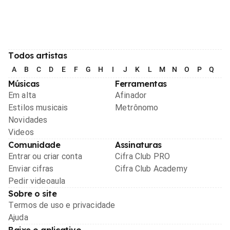
Todos artistas
A
B
C
D
E
F
G
H
I
J
K
L
M
N
O
P
Q
R
Músicas
Ferramentas
Em alta
Afinador
Estilos musicais
Metrônomo
Novidades
Videos
Comunidade
Assinaturas
Entrar ou criar conta
Cifra Club PRO
Enviar cifras
Cifra Club Academy
Pedir videoaula
Sobre o site
Termos de uso e privacidade
Ajuda
Baixe o aplicativo