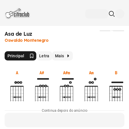
Asa de Luz
Mídia
Oswaldo Montenegro
Principal
Letra
Mais
A
A#
A#m
Am
B
Continua depois do anúncio