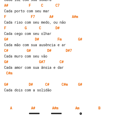
A#
F
C
C7
F
F7
A#
A#m
F
G
C
D#
G#
D#
Fm
G#
C#
G#
D#
D#7
G#
G#7
C#
C#m
G#
D#
C#
C#m
G#
A
A#
A#m
Am
B