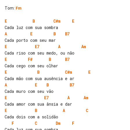
Tom
:
Fm
E
B
C#m
E
A
E
B
B7
E
E7
A
Am
E
F#
B
B7
E
B
C#m
E
A
E
B
B7
E
E7
A
Am
E
B
A
C
F
C
Dm
F