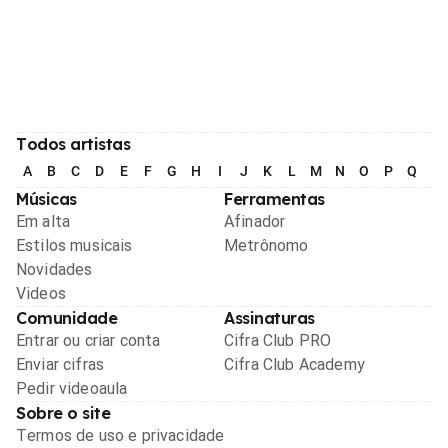
Todos artistas
A
B
C
D
E
F
G
H
I
J
K
L
M
N
O
P
Q
R
Músicas
Ferramentas
Em alta
Afinador
Estilos musicais
Metrônomo
Novidades
Videos
Comunidade
Assinaturas
Entrar ou criar conta
Cifra Club PRO
Enviar cifras
Cifra Club Academy
Pedir videoaula
Sobre o site
Termos de uso e privacidade