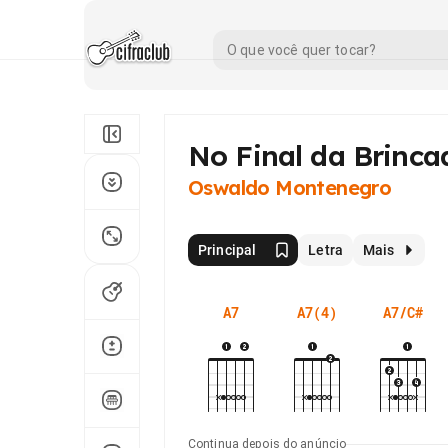
No Final da Brinca
Oswaldo Montenegro
Principal
Letra
Mais
A7
A7(4)
A7/C#
Continua depois do anúncio