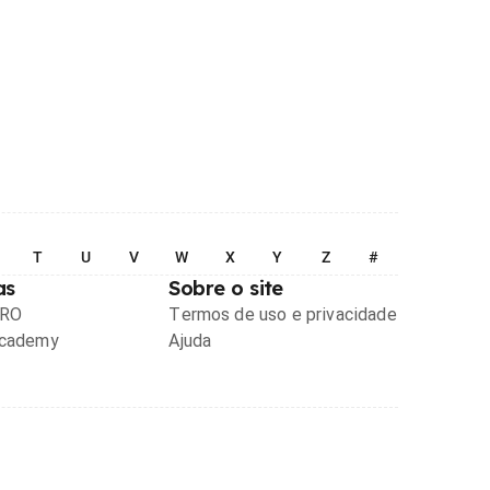
T
U
V
W
X
Y
Z
#
as
Sobre o site
PRO
Termos de uso e privacidade
Academy
Ajuda