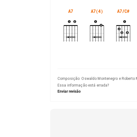
A7
A7(4)
A7/C#
Composição
:
Oswaldo Montenegro e Roberto 
Essa informação está errada?
Enviar revisão