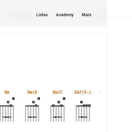
Listas
Academy
Mais
Mídia
Dm
Dm/A
Dm/C
Em7(5-)
G#7(5-)