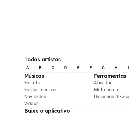
Todos artistas
A
B
C
D
E
F
G
H
Músicas
Ferramentas
Em alta
Afinador
Estilos musicais
Metrônomo
Novidades
Dicionário de ac
Videos
Baixe o aplicativo