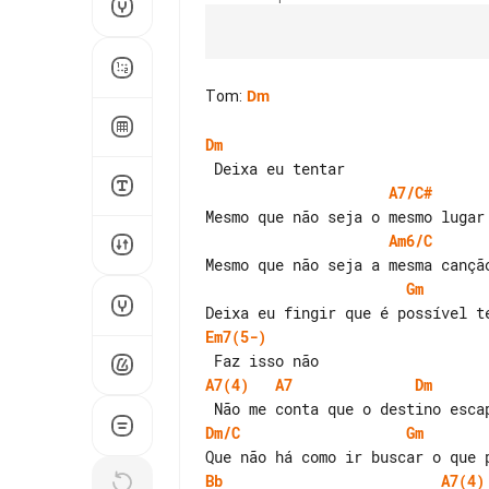
Tom
:
Dm
Dm
A7/C#
Am6/C
Gm
Em7(5-)
A7(4)
A7
Dm
Dm/C
Gm
Bb
A7(4)