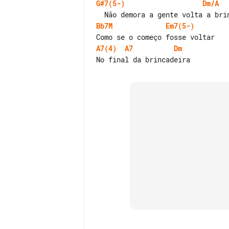
G#7(5-)
Dm/A
Bb7M
Em7(5-)
A7(4)
A7
Dm