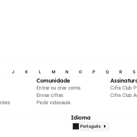
I
J
K
L
M
N
O
P
Q
R
S
Comunidade
Assinatur
Entrar ou criar conta
Cifra Club 
Enviar cifras
Cifra Club 
ordes
Pedir videoaula
Idioma
Português