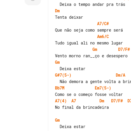
Dm
A7/C#
Am6/C
Gm
D7/F#
Gm
G#7(5-)
Dm/A
Bb7M
Em7(5-)
A7(4)
A7
Dm
D7/F#
D
No final da brincadeira

Gm