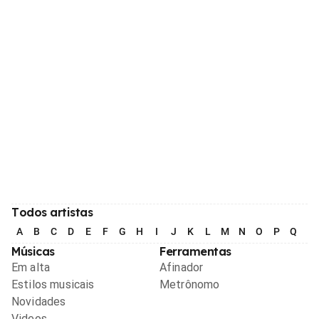
Todos artistas
A
B
C
D
E
F
G
H
I
J
K
L
M
N
O
P
Q
R
Músicas
Ferramentas
Em alta
Afinador
Estilos musicais
Metrônomo
Novidades
Videos