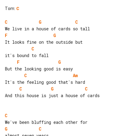
Tom
:
C
C
G
C
F
G
C
F
G
C
Am
C
G
C
And this house is just a house of cards

C
G
C