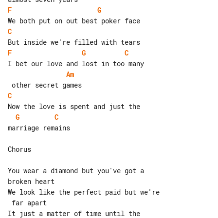
F
G
C
F
G
C
Am
C
G
C
marriage remains

Chorus

You wear a diamond but you've got a 

broken heart

We look like the perfect paid but we're

 far apart

It just a matter of time until the 
